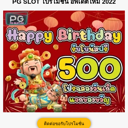
PG SLOT โปรโมชั่น อัพเดตใหม่ 2022
ติดต่อขอรับโปรโมชั่น