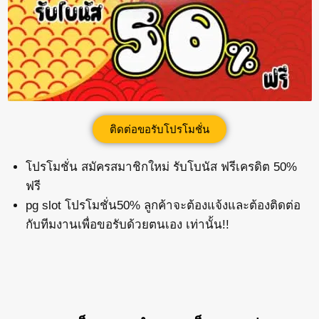
ติดต่อขอรับโปรโมชั่น
โปรโมชั่น สมัครสมาชิกใหม่ รับโบนัส ฟรีเครดิต 50%
ฟรี
pg slot โปรโมชั่น50% ลูกค้าจะต้องแจ้งและต้องติดต่อ
กับทีมงานเพื่อขอรับด้วยตนเอง เท่านั้น!!