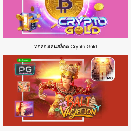
ทดลองเล่นสล็อต Crypto Gold