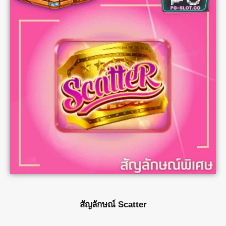
สัญลักษณ์ Scatter