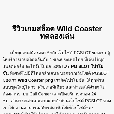
รีวิวเกมสล็อต Wild Coaster
ทดลองเล่น
เมื่อทุกคนสมัครสมาชิกกับเว็บไซต์ PGSLOT ของเรา ผู้
ให้บริการเว็บสล็อตอันดับ 1 ของประเทศไทย ที่เล่นได้ทุก
แพลตฟอร์ม จะได้รับโบนัส 50% และ
PG SLOT โปรโม
ชั่น
พิเศษที่ไม่มีที่ไหนกล้าเสนอ นอกจากเว็บไซต์ PGSLOT
ของเรา
Wild Coaster
png
เราจัดโปรโมชั่น ให้ทุกท่าน
แบบชุดใหญ่ไฟกระพริบเลยทีเดียว และทำเองได้ง่ายๆ ไม่
ต้องผ่านระบบ Call Center และเปิดบริการตลอด 24
ชม. สามารถเล่นเกมจากค่ายดังผ่านเว็บไซต์ PGSLOT ของ
เราได้ ท่านสามารถสมัครสมาชิกได้ที่เว็บไซต์ของ