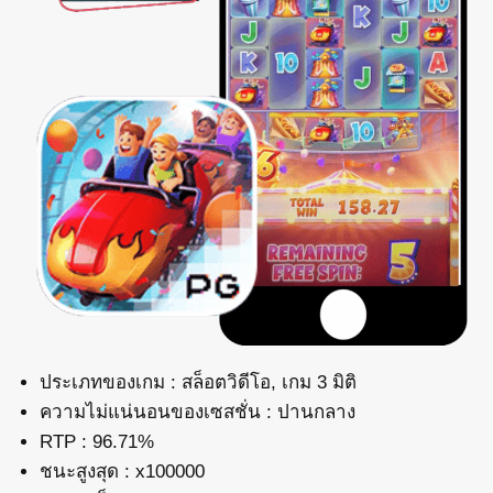
ประเภทของเกม : สล็อตวิดีโอ, เกม 3 มิติ
ความไม่แน่นอนของเซสชั่น : ปานกลาง
RTP : 96.71%
ชนะสูงสุด : x100000