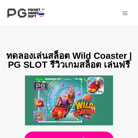
ทดลองเล่นสล็อต Wild Coaster |
PG SLOT รีวิวเกมสล็อต เล่นฟรี