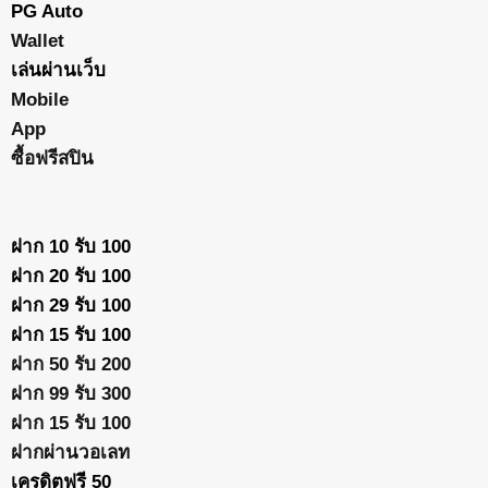
PG Auto
Wallet
เล่นผ่านเว็บ
Mobile
App
ซื้อฟรีสปิน
ฝาก 10 รับ 100
ฝาก 20 รับ 100
ฝาก 29 รับ 100
ฝาก 15 รับ 100
ฝาก 50 รับ 200
ฝาก 99 รับ 300
ฝาก 15 รับ 100
ฝากผ่านวอเลท
เครดิตฟรี 50