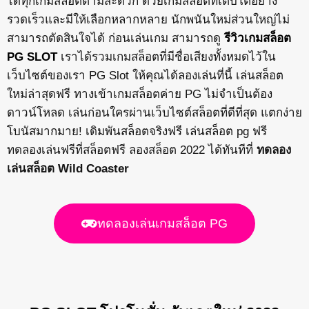
ได้ทุกเกมสล็อตตามสะดวก ด้วยเกมสล็อตที่เติบโตอย่าง
รวดเร็วและมีให้เลือกหลากหลาย นักพนันใหม่ส่วนใหญ่ไม่
สามารถตัดสินใจได้ ก่อนเล่นเกม สามารถดู
รีวิวเกมสล็อต
PG SLOT
เราได้รวมเกมสล็อตที่มีชื่อเสียงทั้งหมดไว้ใน
เว็บไซต์ของเรา PG Slot ให้คุณได้ลองเล่นที่นี้ เล่นสล็อต
ใหม่ล่าสุดฟรี ทางเข้าเกมสล็อตค่าย PG ไม่จำเป็นต้อง
ดาวน์โหลด เล่นก่อนใครผ่านเว็บไซต์สล็อตที่ดีที่สุด แตกง่าย
โบนัสมากมาย! เดิมพันสล็อตจริงฟรี เล่นสล็อต pg ฟรี
ทดลองเล่นฟรีที่สล็อตฟรี ลองสล็อต 2022 ได้ทันทีที่
ทดลอง
เล่นสล็อต Wild Coaster
ทดลองเล่นเกมสล็อต PG