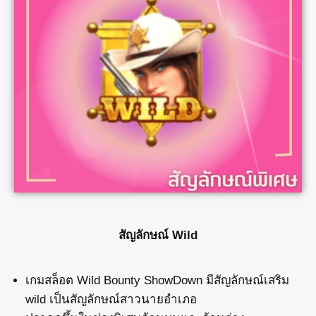
สัญลักษณ์ Wild
เกมสล็อต Wild Bounty ShowDown มีสัญลักษณ์เสริม
wild เป็นสัญลักษณ์สาวนายอำเภอ