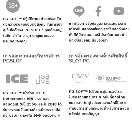
PG SOFT™ ปฏิบัติตามอย่างเคร่งครัด
หากต้องการรับข้อมูลล่าสุดและข่าวสาร
ต่อความรับผิดชอบต่อสังคม ในการเข้า
เกี่ยวกับผลิตภัณฑ์ของเราที่จัดส่งถึงคุณ
สู่เว็บไซต์ของ PG SOFT™ คุณต้องอยู่
ทันทีที่มีการเผยแพร่โปรดติดตามเราใน
ในขีด จำกัด อายุทางกฎหมายของ
บัญชีโซเชียลมีเดียของเรา
ประเทศของคุณ
การออกงานและนิทรรศการ
การคุ้มครองทางด้านลิขสิทธิ์
PGSLOT
SLOT PG
PG SOFT™ ได้รับการคุ้มครองโดย
PG SOFT™ เข้าร่วม ICE &
ใบรับรองสิทธิบัตร 9 ฉบับที่ออกโดย
Netherlands IGB Live ของ
หน่วยงานในยุโรปและสงวนสิทธิ์ในการ
ลอนดอน! ในปี 2560 และปี 2018 ได้
ดำเนินการตามกฎหมายสำหรับการละเมิด
รับการตอบรับอย่างดีและมีการร่วมมือ
ทรัพย์สินทางปัญญา.
กับ บริษัท ต่างๆใน 100 อันดับต้น ๆ