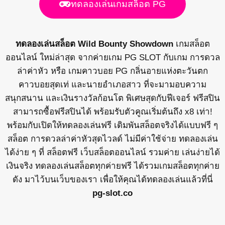
ทดลองเล่นเกมสล็อต PG
ทดลองเล่นสล็อต Wild Bounty Showdown
เกมสล็อต
ออนไลน์ ใหม่ล่าสุด จากค่ายเกม PG SLOT กับเกม การดวล
ล่าค่าหัว หรือ เกมคาวบอย PG กลิ่นอายแห่งตะวันตก
คาวบอยสุดเท่ และนายอำเภอสาว ที่จะมามอบความ
สนุกสนาน และเงินรางวัลก้อนโต พิเศษสุดกับฟีเจอร์ ฟรีสปิน
สามารถซื้อฟรีสปินได้ พร้อมรับตัวคูณเริ่มต้นถึง x8 เท่า!
พร้อมกับเปิดให้ทดลองเล่นฟรี เดิมพันสล็อตจริงได้แบบฟรี ๆ
สล็อต การดวลล่าค่าหัวสุดไวลด์ ไม่มีค่าใช้จ่าย ทดลองเล่น
ได้ง่าย ๆ ที่ สล็อตฟรี เว็บสล็อตออนไลน์ รวมค่าย เล่นง่ายได้
เงินจริง ทดลองเล่นสล็อตทุกค่ายฟรี ได้รวมเกมสล็อตทุกค่าย
ดัง มาไว้บนเว็บของเรา เพื่อให้คุณได้ทดลองเล่นแล้วที่นี่
pg-slot.co