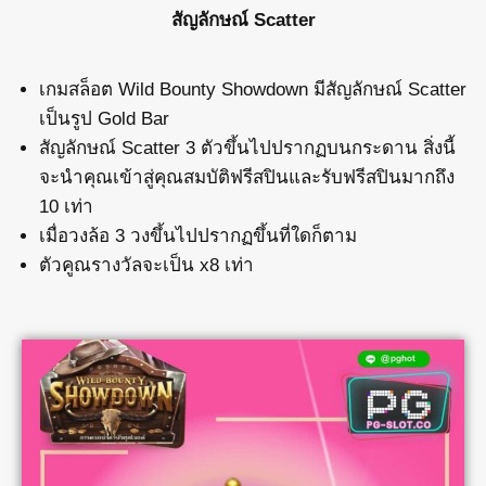
สัญลักษณ์ Scatter
เกมสล็อต Wild Bounty Showdown มีสัญลักษณ์ Scatter
เป็นรูป Gold Bar
สัญลักษณ์ Scatter 3 ตัวขึ้นไปปรากฏบนกระดาน สิ่งนี้
จะนำคุณเข้าสู่คุณสมบัติฟรีสปินและรับฟรีสปินมากถึง
10 เท่า
เมื่อวงล้อ 3 วงขึ้นไปปรากฏขึ้นที่ใดก็ตาม
ตัวคูณรางวัลจะเป็น x8 เท่า