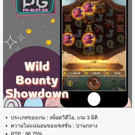
ประเภทของเกม : สล็อตวิดีโอ, เกม 3 มิติ
ความไม่แน่นอนของเซสชั่น : ปานกลาง
RTP : 96.75%