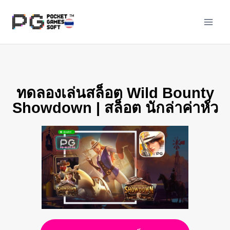
ทดลองเล่นสล็อต Wild Bounty
Showdown | สล็อต นักล่าค่าหัว