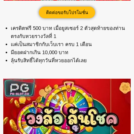
ติดต่อขอรับโปรโมชั่น
เครดิตฟรี 500 บาท เมื่อยูสเซอร์ 2 ตัวสุดท้ายของท่าน
ตรงกับหวยรางวัลที่ 1
แค่เป็นสมาชิกกับเว็บเรา ครบ 1 เดือน
มียอดฝากเกิน 10,000 บาท
ลุ้นรับสิทธิ์ได้ทุกวันที่หวยออกได้เลย