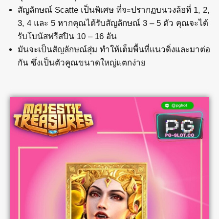
สัญลักษณ์ Scatte เป็นพิเศษ ที่จะปรากฏบนวงล้อที่ 1, 2,
3, 4 และ 5 หากคุณได้รับสัญลักษณ์ 3 – 5 ตัว คุณจะได้
รับโบนัสฟรีสปิน 10 – 16 อัน
มันจะเป็นสัญลักษณ์สุ่ม ทำให้เต็มพื้นที่แนวดิ่งและมาต่อ
กัน ซึ่งเป็นตัวคูณขนาดใหญ่แตกง่าย