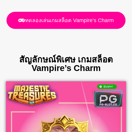
ทดลองเล่นเกมสล็อต Vampire’s Charm
สัญลักษณ์พิเศษ เกมสล็อต
Vampire’s Charm