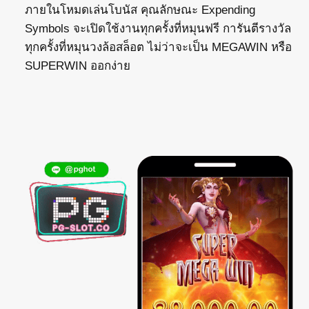
ภายในโหมดเล่นโบนัส คุณลักษณะ Expending
Symbols จะเปิดใช้งานทุกครั้งที่หมุนฟรี การันตีรางวัล
ทุกครั้งที่หมุนวงล้อสล็อต ไม่ว่าจะเป็น MEGAWIN หรือ
SUPERWIN ออกง่าย