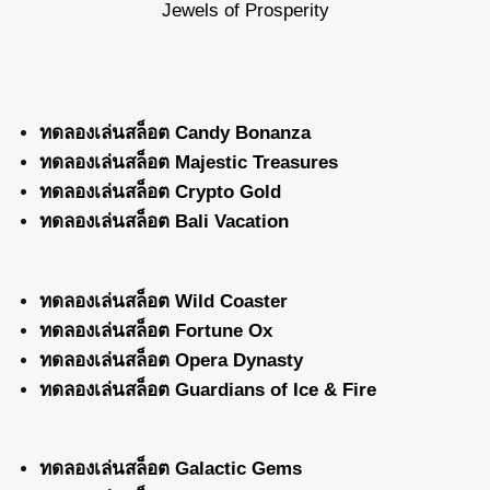
Jewels of Prosperity
ทดลองเล่นสล็อต Candy Bonanza
ทดลองเล่นสล็อต Majestic Treasures
ทดลองเล่นสล็อต Crypto Gold
ทดลองเล่นสล็อต Bali Vacation
ทดลองเล่นสล็อต Wild Coaster
ทดลองเล่นสล็อต Fortune Ox
ทดลองเล่นสล็อต Opera Dynasty
ทดลองเล่นสล็อต Guardians of Ice & Fire
ทดลองเล่นสล็อต Galactic Gems