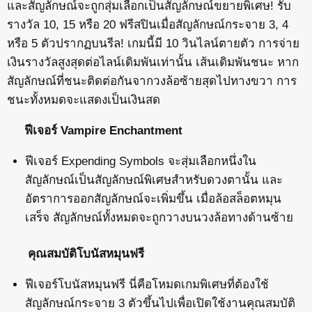
และสัญลักษณ์จะถูกสุ่มเลือกเป็นสัญลักษณ์ขยายพิเศษ! รับ
รางวัล 10, 15 หรือ 20 ฟรีสปินเมื่อสัญลักษณ์กระจาย 3, 4
หรือ 5 ตัวปรากฏบนรีล! เกมนี้มี 10 วินไลน์ตายตัว การจ่าย
เงินรางวัลสูงสุดต่อไลน์เดิมพันเท่านั้น เส้นเดิมพันชนะ หาก
สัญลักษณ์ที่ชนะติดต่อกันจากวงล้อซ้ายสุดไปทางขวา การ
ชนะทั้งหมดจะแสดงเป็นเงินสด
ฟีเจอร์ Vampire Enchantment
ฟีเจอร์ Expending Symbols จะสุ่มเลือกหนึ่งใน
สัญลักษณ์เป็นสัญลักษณ์พิเศษสำหรับดวงตานั้น และ
อัตราการออกสัญลักษณ์จะเพิ่มขึ้น เมื่อล้อสล็อตหมุน
เสร็จ สัญลักษณ์ทั้งหมดจะถูกวางบนวงล้อทางด้านซ้าย
คุณสมบัติโบนัสหมุนฟรี
ฟีเจอร์โบนัสหมุนฟรี นี่คือโหมดเกมพิเศษที่ต้องใช้
สัญลักษณ์กระจาย 3 ตัวขึ้นไปเพื่อเปิดใช้งานคุณสมบัติ