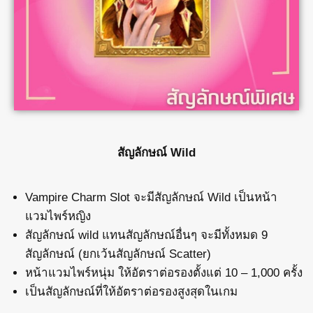
สัญลักษณ์ Wild
Vampire Charm Slot จะมีสัญลักษณ์ Wild เป็นหน้า
แวมไพร์หญิง
สัญลักษณ์ wild แทนสัญลักษณ์อื่นๆ จะมีทั้งหมด 9
สัญลักษณ์ (ยกเว้นสัญลักษณ์ Scatter)
หน้าแวมไพร์หนุ่ม ให้อัตราต่อรองตั้งแต่ 10 – 1,000 ครั้ง
เป็นสัญลักษณ์ที่ให้อัตราต่อรองสูงสุดในเกม