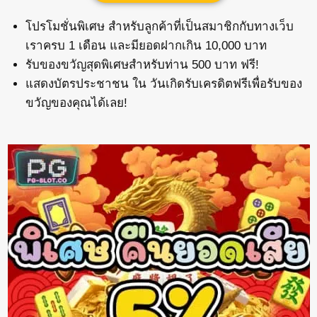
โปรโมชั่นพิเศษ สำหรับลูกค้าที่เป็นสมาชิกกับทางเว็บ
เราครบ 1 เดือน และมียอดฝากเกิน 10,000 บาท
รับของขวัญสุดพิเศษสำหรับท่าน 500 บาท ฟรี!
แสดงบัตรประชาชน ใน วันเกิดรับเครดิตฟรีเพื่อรับของ
ขวัญของคุณได้เลย!