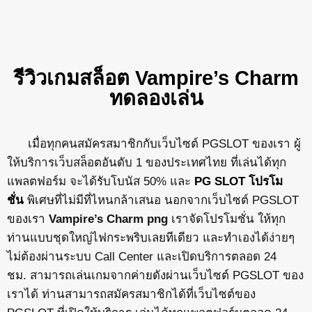
รีวิวเกมสล็อต Vampire’s Charm
ทดลองเล่น
เมื่อทุกคนสมัครสมาชิกกับเว็บไซต์ PGSLOT ของเรา ผู้
ให้บริการเว็บสล็อตอันดับ 1 ของประเทศไทย ที่เล่นได้ทุก
แพลตฟอร์ม จะได้รับโบนัส 50% และ
PG SLOT โปรโม
ชั่น
พิเศษที่ไม่มีที่ไหนกล้าเสนอ นอกจากเว็บไซต์ PGSLOT
ของเรา
Vampire’s Charm png
เราจัดโปรโมชั่น ให้ทุก
ท่านแบบชุดใหญ่ไฟกระพริบเลยทีเดียว และทำเองได้ง่ายๆ
ไม่ต้องผ่านระบบ Call Center และเปิดบริการตลอด 24
ชม. สามารถเล่นเกมจากค่ายดังผ่านเว็บไซต์ PGSLOT ของ
เราได้ ท่านสามารถสมัครสมาชิกได้ที่เว็บไซต์ของ