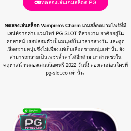
ทดลองเล่นเกมสล็อต PG
ทดลองเล่นสล็อต Vampire’s Charm
เกมสล็อตแวมไพร์ที่มี
เสน่ห์จากค่ายแวมไพร์ PG SLOT ที่สวยงาม อาศัยอยู่ใน
คฤหาสน์ เธอปลอมตัวเป็นมนุษย์ในเวลากลางวัน และดูด
เลือดชายหนุ่มซึ่งไม่เพียงแต่เก็บเลือดชายหนุ่มเท่านั้น ยัง
สามารถกลายเป็นเพชรล้ำค่าได้อีกด้วย มาล่าเพชรใน
คฤหาสน์ ทดลองเล่นสล็อตฟรี 2022 วันนี้! ลองเล่นก่อนใครที่
pg-slot.co เท่านั้น