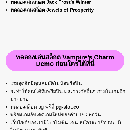
ทดลองเล่นสล็อต Jack Frost’s Winter
ทดลองเล่นสล็อต Jewels of Prosperity
ทดลองเล่นสล็อต Vampire’s Charm
Demo ก่อนใครได้ที่นี่
เกมสุดฮิตมีคุณสมบัติโบนัสฟรีสปิน
จะทำให้คุณได้รับฟรีสปิน และรางวัลอื่นๆ ภายในเกมอีก
มากมาย
ทดลองสล็อต pg ฟรีที่
pg-slot.co
พร้อมเกมอัปเดตเกมใหม่ของค่าย PG ทุกวัน
เว็บไซต์ของเรามีโปรโมชั่น เช่น สมัครสมาชิกใหม่ รับ