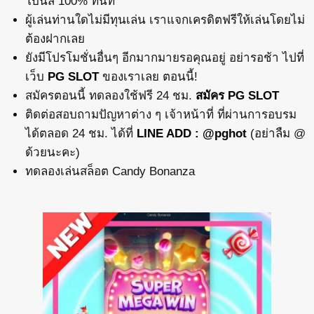
โบนัส 100% ทันที
ผู้เล่นท่านใดไม่มีทุนเล่น เราแจกเครดิตฟรีให้เล่นโดยไม่
ต้องฝากเลย
ยังมีโปรโมชั่นอื่นๆ อีกมากมายรอคุณอยู่ อย่ารอช้า ไปที่
เว็บ
PG SLOT
ของเราเลย ตอนนี้!
สมัครตอนนี้ ทดลองใช้ฟรี 24 ชม.
สมัคร PG SLOT
ติดต่อสอบถามปัญหาต่าง ๆ เจ้าหน้าที่ ที่ผ่านการอบรม
ได้ตลอด 24 ชม. ได้ที่
LINE ADD : @pghot
(อย่าลืม @
ด้วยนะคะ)
ทดลองเล่นสล็อต Candy Bonanza