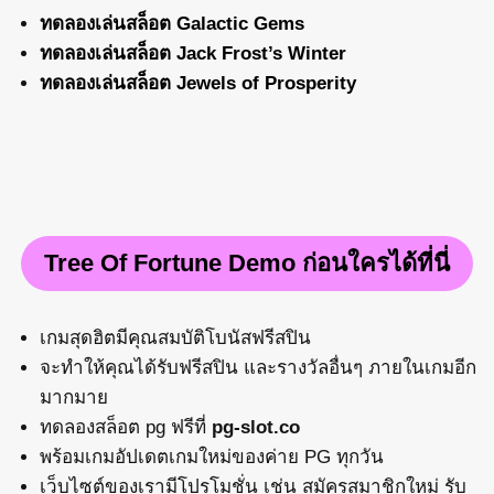
ทดลองเล่นสล็อต Galactic Gems
ทดลองเล่นสล็อต Jack Frost’s Winter
ทดลองเล่นสล็อต Jewels of Prosperity
Tree Of Fortune Demo ก่อนใครได้ที่นี่
เกมสุดฮิตมีคุณสมบัติโบนัสฟรีสปิน
จะทำให้คุณได้รับฟรีสปิน และรางวัลอื่นๆ ภายในเกมอีก
มากมาย
ทดลองสล็อต pg ฟรีที่
pg-slot.co
พร้อมเกมอัปเดตเกมใหม่ของค่าย PG ทุกวัน
เว็บไซต์ของเรามีโปรโมชั่น เช่น สมัครสมาชิกใหม่ รับ