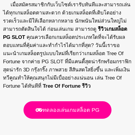
เมื่อสมัครสมาชิกกับเว็บไซต์เรารับทันทีและสามารถเล่น
ได้ทุกเกมสล็อตตามสะดวก ด้วยเกมสล็อตที่เติบโตอย่าง
รวดเร็วและมีให้เลือกหลากหลาย นักพนันใหม่ส่วนใหญ่ไม่
สามารถตัดสินใจได้ ก่อนเล่นเกม สามารถดู
รีวิวเกมสล็อต
PG SLOT
คุณควรเลือกเกมสล็อตประเภทใดที่จะได้รับผล
ตอบแทนที่คุ้มค่าและทำกำไรได้มากที่สุด? วันนี้เราขอ
แนะนำเกมสล็อตรูปแบบใหม่ที่เรียกว่าเกมสล็อต Tree Of
Fortune จากค่าย PG SLOT ที่มีแคนดี้สุดน่ารักพร้อมกราฟิก
สุดน่ารัก 3D กรุ๊งกริ๊ง ภาพสวย สีสันสดใสยิ่งขึ้น และเพิ่มเงิน
ทวีคูณทำให้คุณสนุกไม่มีเบื่ออย่างแน่นอน เล่น Tree Of
Fortune ได้ทันทีที่
Tree Of Fortune รีวิว
ทดลองเล่นเกมสล็อต PG