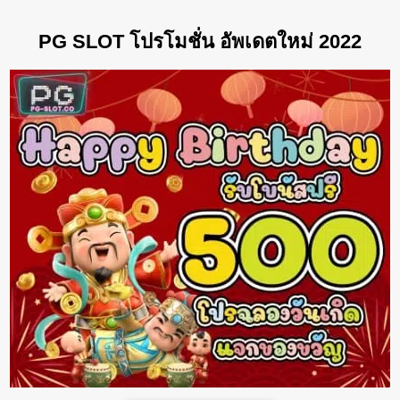
PG SLOT โปรโมชั่น อัพเดตใหม่ 2022