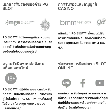
เอกสารรับรองของค่าย PG
การรับรองและอนุญาติ
SLOT
CASINO
ผลิตภัณฑ์ PG SOFT™ ทั้งหมดได้รับ
PG SOFT™ ได้รับอนุญาติและควบคุม
การตรวจสอบและรับรองโดยหน่วยงาน
โดยเขตอำนาจศาลจากมอลตาและยิบรอ
รับรองคุณภาพระดับสากล BMM และ
ลสตาร์ ซึ่งเป็นไปตามข้อกำหนดด้านกฏ
GA.
ระเบียบที่เข้มงวดของยุโรป.
ความรับผิดชอบต่อสังคม
ช่องทางการติดต่อเรา SLOT
สล็อต ออนไลน์
ONLINE
PG SOFT™ ปฏิบัติตามอย่างเคร่งครัด
หากต้องการรับข้อมูลล่าสุดและข่าวสาร
ต่อความรับผิดชอบต่อสังคม ในการเข้า
เกี่ยวกับผลิตภัณฑ์ของเราที่จัดส่งถึงคุณ
สู่เว็บไซต์ของ PG SOFT™ คุณต้องอยู่
ทันทีที่มีการเผยแพร่โปรดติดตามเราใน
ในขีด จำกัด อายุทางกฎหมายของ
บัญชีโซเชียลมีเดียของเรา
ประเทศของคุณ