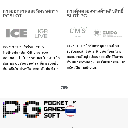
การออกงานและนิทรรศการ
การคุ้มครองทางด้านลิขสิทธิ์
PGSLOT
SLOT PG
PG SOFT™ ได้รับการคุ้มครองโดย
PG SOFT™ เข้าร่วม ICE &
ใบรับรองสิทธิบัตร 9 ฉบับที่ออกโดย
Netherlands IGB Live ของ
หน่วยงานในยุโรปและสงวนสิทธิ์ในการ
ลอนดอน! ในปี 2560 และปี 2018 ได้
ดำเนินการตามกฎหมายสำหรับการละเมิด
รับการตอบรับอย่างดีและมีการร่วมมือ
ทรัพย์สินทางปัญญา.
กับ บริษัท ต่างๆใน 100 อันดับต้น ๆ