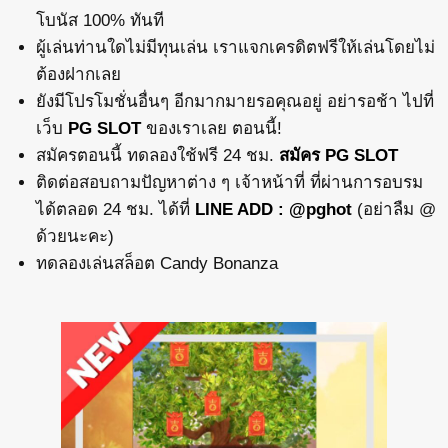
โบนัส 100% ทันที
ผู้เล่นท่านใดไม่มีทุนเล่น เราแจกเครดิตฟรีให้เล่นโดยไม่
ต้องฝากเลย
ยังมีโปรโมชั่นอื่นๆ อีกมากมายรอคุณอยู่ อย่ารอช้า ไปที่
เว็บ
PG SLOT
ของเราเลย ตอนนี้!
สมัครตอนนี้ ทดลองใช้ฟรี 24 ชม.
สมัคร PG SLOT
ติดต่อสอบถามปัญหาต่าง ๆ เจ้าหน้าที่ ที่ผ่านการอบรม
ได้ตลอด 24 ชม. ได้ที่
LINE ADD : @pghot
(อย่าลืม @
ด้วยนะคะ)
ทดลองเล่นสล็อต Candy Bonanza