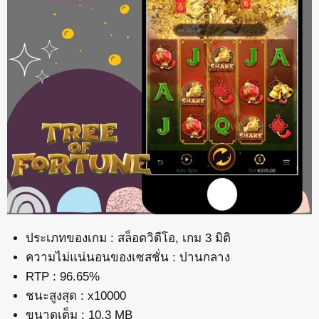
ประเภทของเกม : สล็อตวิดีโอ, เกม 3 มิติ
ความไม่แน่นอนของเซสชั่น : ปานกลาง
RTP : 96.65%
ชนะสูงสุด : x10000
ขนาดเต็ม : 10.3 MB