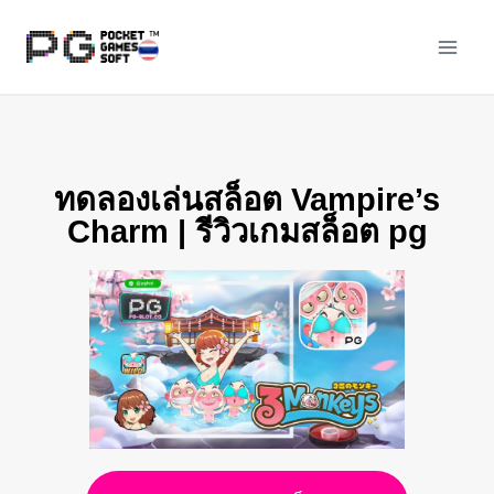
ทดลองเล่นสล็อต Vampire’s
Charm | รีวิวเกมสล็อต pg