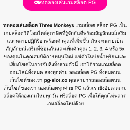
ทดลองเล่นเกมสล็อต PG
ทดลองเล่นสล็อต Three Monkeys
เกมสล็อต สล็อต PG เป็น
เกมสล็อตวิดีโอสไตล์สุภาษิตที่รู้จักกันดีพร้อมสัญลักษณ์เสริม
และหลายปฏิกิริยาพร้อมตัวคูณที่เพิ่มขึ้น มันจะกลายเป็น
สัญลักษณ์เสริมที่ซ้อนกันและเพิ่มตัวคูณ 1, 2, 3, 4 หรือ 5x
ของคุณในคุณสมบัติการหมุนใหม่ แช่ตัวในบ่อน้ำพุร้อนและ
เสี่ยงโชคในการจับลิงทั้งสามตัวนี้ เราได้รวมเกมสล็อต
ออนไลน์ทั้งหมด ลองทุกค่าย ลองสล็อต PG ทั้งหมดบน
เว็บไซต์ของเรา
pg-slot.co
คุณสามารถลองสล็อตบน
เว็บไซต์ของเรา ลองสล็อตทุกค่าย PG แล้วเรายังอัปเดตเกม
สล็อตให้ลองเกมใหม่ทุกวัน ฟรีสล็อต PG เพื่อให้คุณไม่พลาด
เกมสล็อตใหม่ด้วย