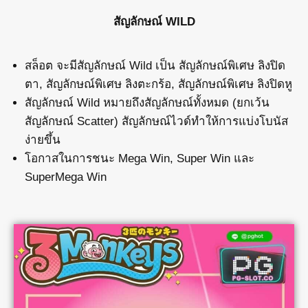
สัญลักษณ์ WILD
สล็อต จะมีสัญลักษณ์ Wild เป็น สัญลักษณ์พิเศษ ลิงปิด
ตา, สัญลักษณ์พิเศษ ลิงตะกร้อ, สัญลักษณ์พิเศษ ลิงปิดหู
สัญลักษณ์ Wild หมายถึงสัญลักษณ์ทั้งหมด (ยกเว้น
สัญลักษณ์ Scatter) สัญลักษณ์ไวด์ทำให้การแบ่งโบนัส
ง่ายขึ้น
โอกาสในการชนะ Mega Win, Super Win และ
SuperMega Win