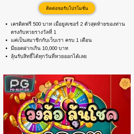
ติดต่อขอรับโปรโมชั่น
เครดิตฟรี 500 บาท เมื่อยูสเซอร์ 2 ตัวสุดท้ายของท่าน
ตรงกับหวยรางวัลที่ 1
แค่เป็นสมาชิกกับเว็บเรา ครบ 1 เดือน
มียอดฝากเกิน 10,000 บาท
ลุ้นรับสิทธิ์ได้ทุกวันที่หวยออกได้เลย