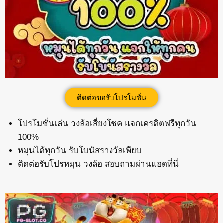
ติดต่อขอรับโปรโมชั่น
โปรโมชั่นเล่น วงล้อเสี่ยงโชค แจกเครดิตฟรีทุกวัน
100%
หมุนได้ทุกวัน รับโบนัสรางวัลเพียบ
ติดต่อรับโปรหมุน วงล้อ สอบถามผ่านแอดที่นี่