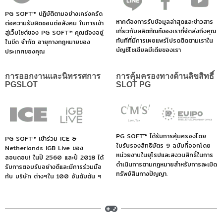
PG SOFT™ ปฏิบัติตามอย่างเคร่งครัด
หากต้องการรับข้อมูลล่าสุดและข่าวสาร
ต่อความรับผิดชอบต่อสังคม ในการเข้า
เกี่ยวกับผลิตภัณฑ์ของเราที่จัดส่งถึงคุณ
สู่เว็บไซต์ของ PG SOFT™ คุณต้องอยู่
ทันทีที่มีการเผยแพร่โปรดติดตามเราใน
ในขีด จำกัด อายุทางกฎหมายของ
บัญชีโซเชียลมีเดียของเรา
ประเทศของคุณ
การออกงานและนิทรรศการ
การคุ้มครองทางด้านลิขสิทธิ์
PGSLOT
SLOT PG
PG SOFT™ ได้รับการคุ้มครองโดย
PG SOFT™ เข้าร่วม ICE &
ใบรับรองสิทธิบัตร 9 ฉบับที่ออกโดย
Netherlands IGB Live ของ
หน่วยงานในยุโรปและสงวนสิทธิ์ในการ
ลอนดอน! ในปี 2560 และปี 2018 ได้
ดำเนินการตามกฎหมายสำหรับการละเมิด
รับการตอบรับอย่างดีและมีการร่วมมือ
ทรัพย์สินทางปัญญา.
กับ บริษัท ต่างๆใน 100 อันดับต้น ๆ