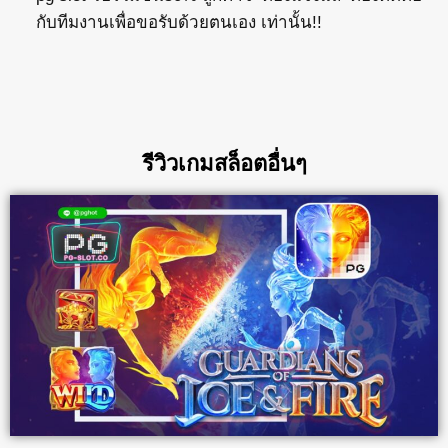
กับทีมงานเพื่อขอรับด้วยตนเอง เท่านั้น!!
รีวิวเกมสล็อตอื่นๆ