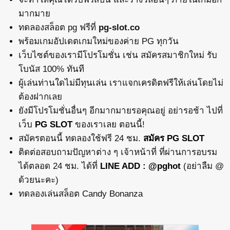
มากมาย
ทดลองสล็อต pg ฟรีที่
pg-slot.co
พร้อมเกมอัปเดตเกมใหม่ของค่าย PG ทุกวัน
เว็บไซต์ของเรามีโปรโมชั่น เช่น สมัครสมาชิกใหม่ รับ
โบนัส 100% ทันที
ผู้เล่นท่านใดไม่มีทุนเล่น เราแจกเครดิตฟรีให้เล่นโดยไม่
ต้องฝากเลย
ยังมีโปรโมชั่นอื่นๆ อีกมากมายรอคุณอยู่ อย่ารอช้า ไปที่
เว็บ
PG SLOT
ของเราเลย ตอนนี้!
สมัครตอนนี้ ทดลองใช้ฟรี 24 ชม.
สมัคร PG SLOT
ติดต่อสอบถามปัญหาต่าง ๆ เจ้าหน้าที่ ที่ผ่านการอบรม
ได้ตลอด 24 ชม. ได้ที่
LINE ADD : @pghot
(อย่าลืม @
ด้วยนะคะ)
ทดลองเล่นสล็อต Candy Bonanza