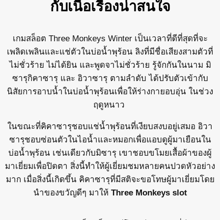
กับเนื้อเรื่องน่าสนใจ
เกมสล็อต Three Monkeys Winter เป็นเวลาที่ดีที่สุดที่จะ
เพลิดเพลินและแช่ตัวในบ่อน้ำพุร้อน ลิงที่มีชื่อเสียงสามตัวที่
ไม่ชั่วร้าย ไม่ได้ยิน และพูดจาไม่ชั่วร้าย รู้จักกันในนาม มิ
ซารุกิคาซารุ และ อิวาซารุ ตามลำดับ ได้ปรับตัวเข้ากับ
นิสัยการอาบน้ำในบ่อน้ำพุร้อนเพื่อให้ร่างกายอบอุ่น ในช่วง
ฤดูหนาว
ในขณะที่คิคาซารุชอบแช่น้ำพุร้อนที่เงียบสงบอยู่เสมอ อิวา
ซารุชอบซ่อนตัวในไอน้ำและหมอกเพื่อแอบดูผู้มาเยือนใน
บ่อน้ำพุร้อน เช่นเดียวกับมิซารุ เขาชอบขโมยเสื้อผ้าของผู้
มาเยี่ยมเพื่อปิดตา สิ่งนี้ทำให้ผู้เยี่ยมชมหลายคนปวดหัวอย่าง
มาก เมื่อสิ่งนี้เกิดขึ้น คิคาซารุที่มีสติจะขอโทษผู้มาเยี่ยมโดย
นำของขวัญดีๆ มาให้
Three Monkeys slot