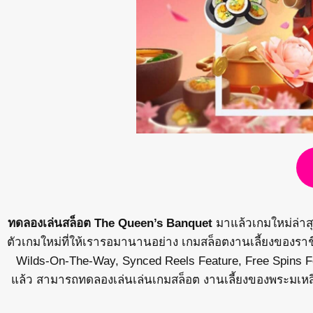
ทดลองเล่นสล็อต The Queen’s Banquet
มาแล้วเกมใหม่ล่าส
ตัวเกมใหม่ที่ให้เรารอมานานอย่าง เกมสล็อตงานเลี้ยงของราชีน
Wilds-On-The-Way, Synced Reels Feature, Free Spins Fea
แล้ว สามารถทดลองเล่นเล่นเกมสล็อต งานเลี้ยงของพระมเหสี ทด