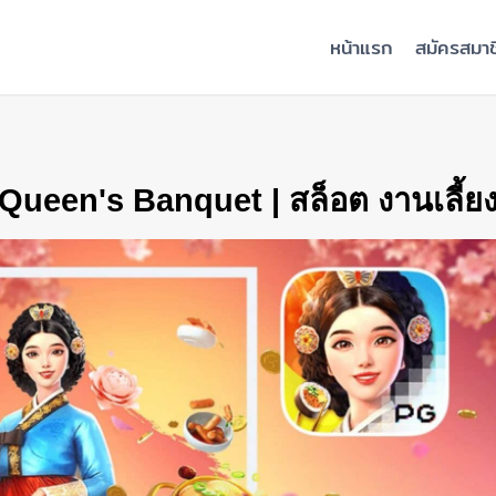
หน้าแรก
สมัครสมาช
ueen's Banquet | สล็อต งานเลี้ยง