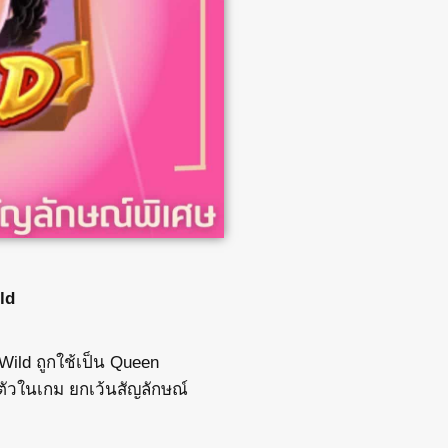
ld
Wild ถูกใช้เป็น Queen
ตัวในเกม ยกเว้นสัญลักษณ์