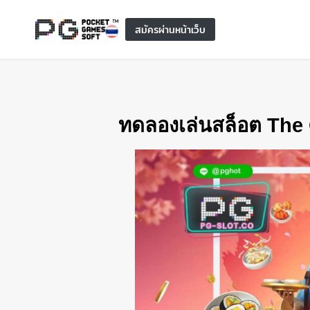
สมัครผ่านหน้าเว็บ
ทดลองเล่นสล็อต The Q