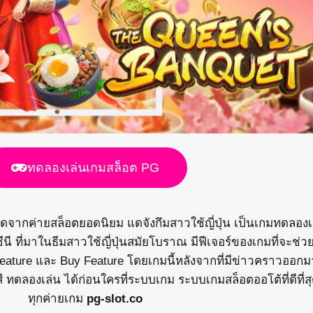
ทดลองเล่นเกมสล็อต PG
ุดจากค่ายสล็อตยอดนิยม แดจังกึมสาวใช้ญี่ปุ่น เป็นเกมทดลอง
ี ที่มาในธีมสาวใช้ญี่ปุ่นสมัยโบราณ มีฟีเจอร์ของเกมที่จะช่วยใ
ture และ Buy Feature โดยเกมนี้หลังจากที่มีข่าวคราวออกมาน
ลองเล่น ได้ก่อนใครที่ระบบเกม ระบบเกมสล็อตออโต้ที่ดีที่สุด 
ทุกค่ายเกม
pg-slot.co