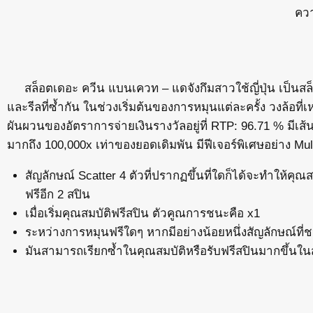
ควา
สล็อตเดอะ ควีน แบนเควท – แดจังกึมสาวใช้ญี่ปุ่น เป็นสล็อตวิด
และรีลที่ซ้ำกัน ในช่วงเริ่มต้นของการหมุนแต่ละครั้ง วงล้อที
ผันผวนของอัตราการจ่ายเงินรางวัลอยู่ที่ RTP: 96.71 % มีเส้
มากถึง 100,000x เท่าของยอดเดิมพัน มีฟีเจอร์พิเศษอย่าง Mul
สัญลักษณ์ Scatter 4 ตัวที่ปรากฏขึ้นที่ใดก็ได้จะทำให้คุ
ฟรีอีก 2 สปิน
เมื่อเริ่มคุณสมบัติฟรีสปิน ตัวคูณการชนะคือ x1
ระหว่างการหมุนฟรีใดๆ หากมีอย่างน้อยหนึ่งสัญลักษณ์ที
มันสามารถเรียกซ้ำในคุณสมบัติหรือรับฟรีสปินมากขึ้นใ