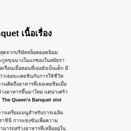
et เนื้อเรื่อง
าสุดจากบริษัทสล็อตยอดนิยม
นตระกูลขุนนางในแกซองในสมัยรา
ือนเมื่อตอนที่เธอยังเป็นเด็ก มี
ว่าเธอจะเคยชินกับการใช้ชีวิต
นคิดถึงอาหารที่เธอเคยชิมเมื่อ
สร้างอาหารขึ้นมาใหม่ แต่น่าเศร้า
จ
The Queen’s Banquet slot
ับการเตรียมเมนูสำหรับการเฉลิม
ชินี การแข่งขันเพื่อความ
่สามารถสร้างอาหารที่เหลืออยู่ใน