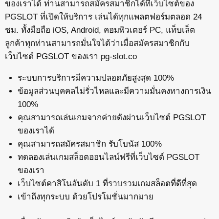
ของเราได้ ท่านสามารถสมัครสมาชิกได้ที่เว็บไซต์ของ
PGSLOT ที่เปิดให้บริการ เล่นได้ทุกแพลตฟอร์มตลอด 24
ชม. ทั้งมือถือ iOS, Android, คอมพิวเตอร์ PC, แท็บเล็ต
ลูกค้าทุกท่านสามารถมั่นใจได้ว่าเมื่อสมัครสมาชิกกับ
เว็บไซต์ PGSLOT ของเรา pg-slot.co
ระบบการบริการมีความปลอดภัยสูงสุด 100%
ข้อมูลส่วนบุคคลไม่รั่วไหลและมีความมั่นคงทางการเงิน
100%
คุณสามารถเล่นเกมจากค่ายดังผ่านเว็บไซต์ PGSLOT
ของเราได้
คุณสามารถสมัครสมาชิก รับโบนัส 100%
ทดลองเล่นเกมสล็อตออนไลน์ฟรีที่เว็บไซต์ PGSLOT
ของเรา
เว็บไซต์คาสิโนอันดับ 1 ที่รวบรวมเกมสล็อตที่ดีที่สุด
เข้าถึงทุกระบบ ด้วยโปรโมชั่นมากมาย