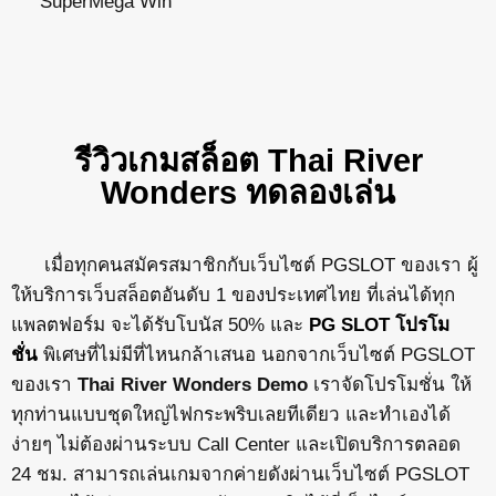
SuperMega Win
รีวิวเกมสล็อต Thai River
Wonders ทดลองเล่น
เมื่อทุกคนสมัครสมาชิกกับเว็บไซต์ PGSLOT ของเรา ผู้
ให้บริการเว็บสล็อตอันดับ 1 ของประเทศไทย ที่เล่นได้ทุก
แพลตฟอร์ม จะได้รับโบนัส 50% และ
PG SLOT โปรโม
ชั่น
พิเศษที่ไม่มีที่ไหนกล้าเสนอ นอกจากเว็บไซต์ PGSLOT
ของเรา
Thai River Wonders Demo
เราจัดโปรโมชั่น ให้
ทุกท่านแบบชุดใหญ่ไฟกระพริบเลยทีเดียว และทำเองได้
ง่ายๆ ไม่ต้องผ่านระบบ Call Center และเปิดบริการตลอด
24 ชม. สามารถเล่นเกมจากค่ายดังผ่านเว็บไซต์ PGSLOT