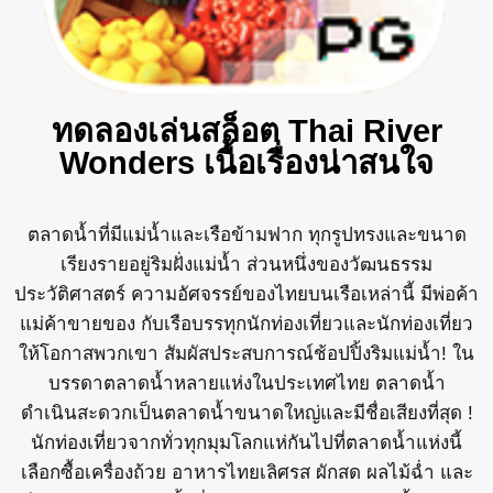
ทดลองเล่นสล็อต Thai River
Wonders เนื้อเรื่องน่าสนใจ
ตลาดน้ำที่มีแม่น้ำและเรือข้ามฟาก ทุกรูปทรงและขนาด
เรียงรายอยู่ริมฝั่งแม่น้ำ ส่วนหนึ่งของวัฒนธรรม
ประวัติศาสตร์ ความอัศจรรย์ของไทยบนเรือเหล่านี้ มีพ่อค้า
แม่ค้าขายของ กับเรือบรรทุกนักท่องเที่ยวและนักท่องเที่ยว
ให้โอกาสพวกเขา สัมผัสประสบการณ์ช้อปปิ้งริมแม่น้ำ! ใน
บรรดาตลาดน้ำหลายแห่งในประเทศไทย ตลาดน้ำ
ดำเนินสะดวกเป็นตลาดน้ำขนาดใหญ่และมีชื่อเสียงที่สุด !
นักท่องเที่ยวจากทั่วทุกมุมโลกแห่กันไปที่ตลาดน้ำแห่งนี้
เลือกซื้อเครื่องถ้วย อาหารไทยเลิศรส ผักสด ผลไม้ฉ่ำ และ