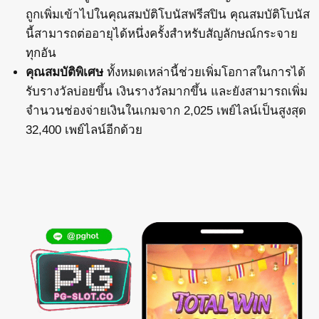
ถูกเพิ่มเข้าไปในคุณสมบัติโบนัสฟรีสปิน คุณสมบัติโบนัส
นี้สามารถต่ออายุได้หนึ่งครั้งสำหรับสัญลักษณ์กระจาย
ทุกอัน
คุณสมบัติพิเศษ
ทั้งหมดเหล่านี้ช่วยเพิ่มโอกาสในการได้
รับรางวัลบ่อยขึ้น เงินรางวัลมากขึ้น และยังสามารถเพิ่ม
จำนวนช่องจ่ายเงินในเกมจาก 2,025 เพย์ไลน์เป็นสูงสุด
32,400 เพย์ไลน์อีกด้วย