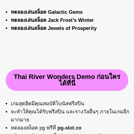
ทดลองเล่นสล็อต Galactic Gems
ทดลองเล่นสล็อต Jack Frost’s Winter
ทดลองเล่นสล็อต Jewels of Prosperity
Thai River Wonders Demo ก่อนใคร
ได้ที่นี่
เกมสุดฮิตมีคุณสมบัติโบนัสฟรีสปิน
จะทำให้คุณได้รับฟรีสปิน และรางวัลอื่นๆ ภายในเกมอีก
มากมาย
ทดลองสล็อต pg ฟรีที่
pg-slot.co