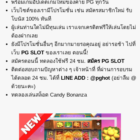
พร้อมเกมอัปเดตเกมใหม่ของค่าย PG ทุกวัน
เว็บไซต์ของเรามีโปรโมชั่น เช่น สมัครสมาชิกใหม่ รับ
โบนัส 100% ทันที
ผู้เล่นท่านใดไม่มีทุนเล่น เราแจกเครดิตฟรีให้เล่นโดยไม่
ต้องฝากเลย
ยังมีโปรโมชั่นอื่นๆ อีกมากมายรอคุณอยู่ อย่ารอช้า ไปที่
เว็บ
PG SLOT
ของเราเลย ตอนนี้!
สมัครตอนนี้ ทดลองใช้ฟรี 24 ชม.
สมัคร PG SLOT
ติดต่อสอบถามปัญหาต่าง ๆ เจ้าหน้าที่ ที่ผ่านการอบรม
ได้ตลอด 24 ชม. ได้ที่
LINE ADD : @pghot
(อย่าลืม @
ด้วยนะคะ)
ทดลองเล่นสล็อต Candy Bonanza