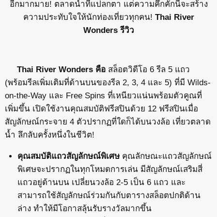
อีกมากมาย! ตลาดน้ำที่แปลกตา แต่ความคึกคักนี้จะสร้าง
ความประทับใจให้นักท่องเที่ยวทุกคน!
Thai River
Wonders รีวิว
Thai River Wonders คือ
สล็อตวิดีโอ 6 รีล 5 แถว
(พร้อมรีลเพิ่มเติมที่ด้านบนของรีล 2, 3, 4 และ 5) ที่มี Wilds-
on-the-Way และ Free Spins ที่เหนียวแน่นพร้อมตัวคูณที่
เพิ่มขึ้น เปิดใช้งานคุณสมบัติฟรีสปินด้วย 12 ฟรีสปินเมื่อ
สัญลักษณ์กระจาย 4 ตัวปรากฏที่ใดก็ได้บนวงล้อ เที่ยวตลาด
น้ำ ลึกลับครั้งหนึ่งในชีวิต!
คุณสมบัติแถวสัญลักษณ์พิเศษ
คุณลักษณะแถวสัญลักษณ์
พิเศษจะปรากฏในทุกโหมดการเล่น มีสัญลักษณ์เสริมสี่
แถวอยู่ด้านบน เปลี่ยนวงล้อ 2-5 เป็น 6 แถว และ
สามารถใช้สัญลักษณ์ร่วมกันกับตารางสล็อตปกติด้าน
ล่าง ทำให้มีโอกาสลุ้นรับรางวัลมากขึ้น