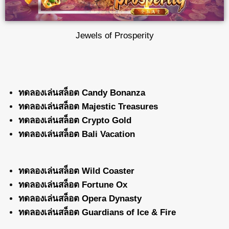
Jewels of Prosperity
ทดลองเล่นสล็อต Candy Bonanza
ทดลองเล่นสล็อต Majestic Treasures
ทดลองเล่นสล็อต Crypto Gold
ทดลองเล่นสล็อต Bali Vacation
ทดลองเล่นสล็อต Wild Coaster
ทดลองเล่นสล็อต Fortune Ox
ทดลองเล่นสล็อต Opera Dynasty
ทดลองเล่นสล็อต Guardians of Ice & Fire