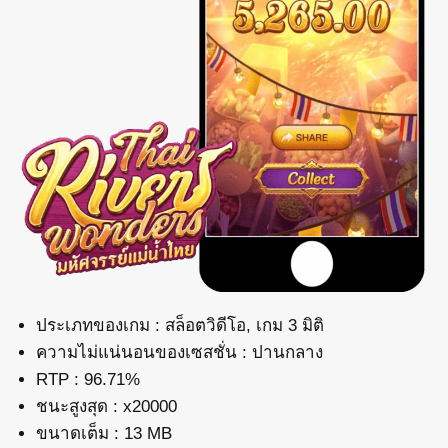
ประเภทของเกม : สล็อตวิดีโอ, เกม 3 มิติ
ความไม่แน่นอนของเซสชั่น : ปานกลาง
RTP : 96.71%
ชนะสูงสุด : x20000
ขนาดเต็ม : 13 MB