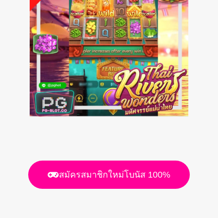
สมัครสมาชิกใหม่โบนัส 100%