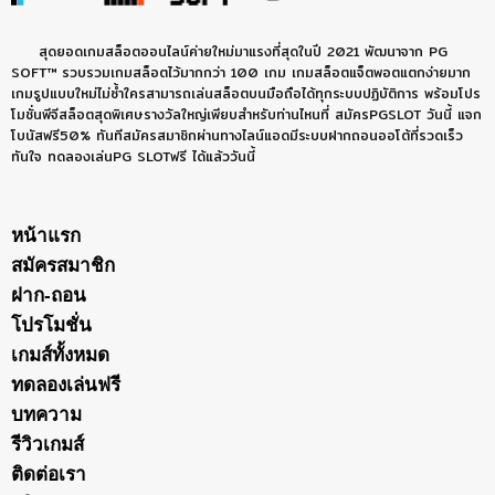
สุดยอดเกมสล็อตออนไลน์ค่ายใหม่มาแรงที่สุดในปี 2021 พัฒนาจาก PG
SOFT™ รวบรวมเกมสล็อตไว้มากกว่า 100 เกม เกมสล็อตแจ็ตพอตแตกง่ายมาก
เกมรูปแบบใหม่ไม่ซ้ำใครสามารถเล่นสล็อตบนมือถือได้ทุกระบบปฏิบัติการ พร้อมโปร
โมชั่นพีจีสล็อตสุดพิเศษรางวัลใหญ่เพียบสำหรับท่านไหนที่ สมัครPGSLOT วันนี้ แจก
โบนัสฟรี50% ทันทีสมัครสมาชิกผ่านทางไลน์แอดมีระบบฝากถอนออโต้ที่รวดเร็ว
ทันใจ ทดลองเล่นPG SLOTฟรี ได้แล้ววันนี้
หน้าแรก
สมัครสมาชิก
ฝาก-ถอน
โปรโมชั่น
เกมส์ทั้งหมด
ทดลองเล่นฟรี
บทความ
รีวิวเกมส์
ติดต่อเรา