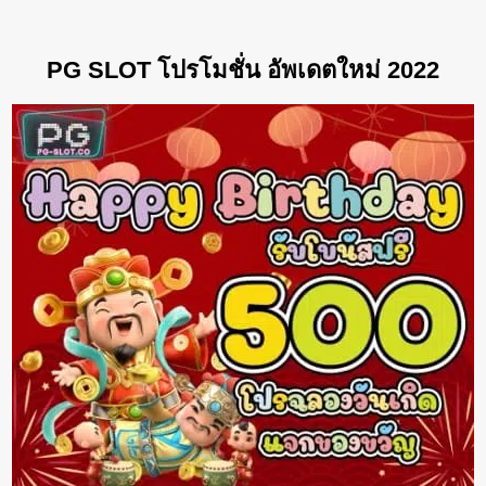
PG SLOT โปรโมชั่น อัพเดตใหม่ 2022