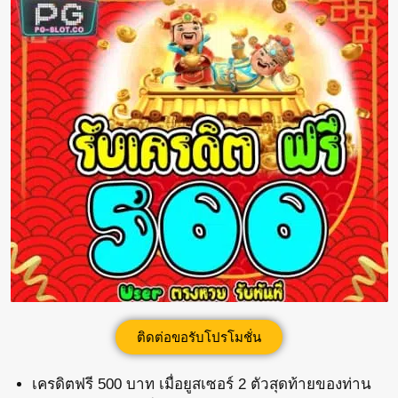
ติดต่อขอรับโปรโมชั่น
เครดิตฟรี 500 บาท เมื่อยูสเซอร์ 2 ตัวสุดท้ายของท่าน