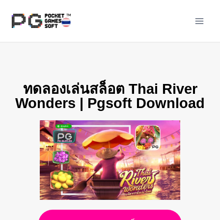
ทดลองเล่นสล็อต Thai River
Wonders | Pgsoft Download