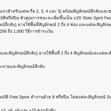
พิ่มแถวสำหรับแต่ละรีล 2, 3, 4 และ 5) พร้อมสัญลักษณ์ลึกลับแ
ติฟรีสปิน ตัวคูณการชนะจะเพิ่มขึ้นเป็น x15! Slots Spirit Fes
ลึกลับ) อาจใช้พื้นที่สัญลักษณ์ 2 ถึง 4 ช่อง และแต่ละสัญลักษณ
56 ถึง 1,000 วิธีการชำระเงิน
ละสัญลักษณ์ลึกลับ) อาจใช้พื้นที่ 2 ถึง 4 สัญลักษณ์และแต่ละส
ระจายและสัญลักษณ์ลึกลับ
สมบัติ Free Spins ทำงานด้วย 8 ฟรีสปิน โดยแต่ละสัญลักษณ์ Sca
็น x3, x6, x9 และ x15 ตามลำดับ