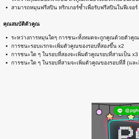
สามารถหมุนฟรีสปิน ทริกเกอร์ซ้ำเพื่อรับฟรีสปินในฟีเจอร์
คุณสมบัติตัวคูณ
ระหว่างการหมุนใดๆ การชนะทั้งหมดจะถูกคูณด้วยตัวคูณท
การชนะรอบแรกจะเพิ่มตัวคูณของรอบที่สองขึ้น x2
การชนะใด ๆ ในรอบที่สองจะเพิ่มตัวคูณรอบที่สามเป็น x3
การชนะใด ๆ ในรอบที่สามจะเพิ่มตัวคูณของรอบที่สี่ (และอื่