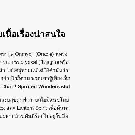
นื้อเรื่องน่าสนใจ
ตระกูล Onmyoji (Oracle) ที่ทรง
ดยการเอาชนะ yokai (วิญญาณหรือ
า โยไคผู้พ่ายแพ้ได้ให้คำมั่นว่า
อย่างไรก็ตาม พวกเขารู้เพียงเล็ก
ล Obon !
Spirited Wonders slot
สงบสุขถูกทำลายเมื่อมีคนขโมย
 และ Lantern Spirit เพื่อค้นหา
นะหากม้วนคัมภีร์ตกไปอยู่ในมือ