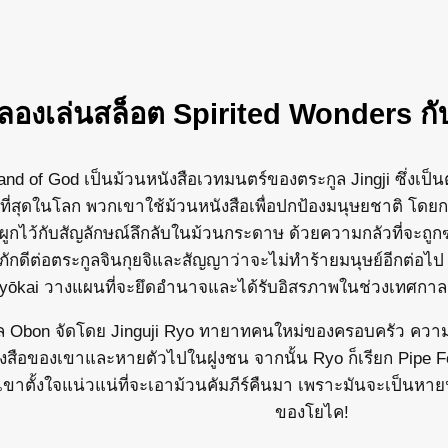
องเล่นสล็อต Spirited Wonders กับเ
nd of God เป็นม้วนหนังสือเวทมนตร์ของตระกูล Jingji ซึ่งเป็น
ลที่สุดในโลก พวกเขาใช้ม้วนหนังสือเพื่อปกป้องมนุษยชาติ โ
ะผูกไว้กับสัญลักษณ์ลึกลับในม้วนกระดาษ ด้วยความกลัวที่จะถูกฆ่
ภักดีต่อตระกูลจินกุยจิและสัญญาว่าจะไม่ทำร้ายมนุษย์อีกต่อไป 
า yōkai วางแผนที่จะยึดอำนาจและได้รับอิสรภาพในช่วงเทศกา
 Obon จัดโดย Jinguji Ryo ทายาทคนใหม่ของครอบครัว ความ
งสือของเขาและหายตัวไปในฝูงชน จากนั้น Ryo ก็เรียก Pipe Fox
ขาตั้งใจแน่วแน่ที่จะเอาม้วนคัมภีร์คืนมา เพราะมันจะเป็นหาย
ของโยไค!