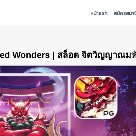
หน้าแรก
สมัครสมาช
ted Wonders | สล็อต จิตวิญญาณมห