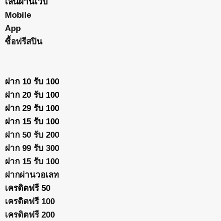
เล่นผ่านเว็บ
Mobile
App
ซื้อฟรีสปิน
ฝาก 10 รับ 100
ฝาก 20 รับ 100
ฝาก 29 รับ 100
ฝาก 15 รับ 100
ฝาก 50 รับ 200
ฝาก 99 รับ 300
ฝาก 15 รับ 100
ฝากผ่านวอเลท
เครดิตฟรี 50
เครดิตฟรี 100
เครดิตฟรี 200