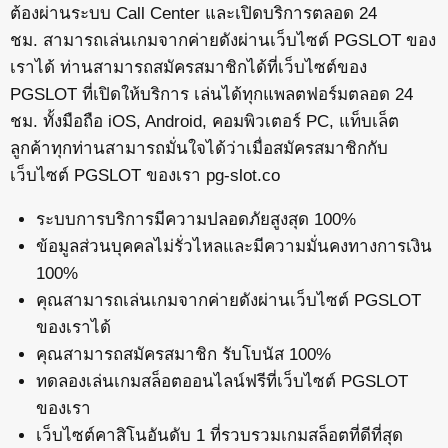
ต้องผ่านระบบ Call Center และเปิดบริการตลอด 24
ชม. สามารถเล่นเกมจากค่ายดังผ่านเว็บไซต์ PGSLOT ของ
เราได้ ท่านสามารถสมัครสมาชิกได้ที่เว็บไซต์ของ
PGSLOT ที่เปิดให้บริการ เล่นได้ทุกแพลตฟอร์มตลอด 24
ชม. ทั้งมือถือ iOS, Android, คอมพิวเตอร์ PC, แท็บเล็ต
ลูกค้าทุกท่านสามารถมั่นใจได้ว่าเมื่อสมัครสมาชิกกับ
เว็บไซต์ PGSLOT ของเรา pg-slot.co
ระบบการบริการมีความปลอดภัยสูงสุด 100%
ข้อมูลส่วนบุคคลไม่รั่วไหลและมีความมั่นคงทางการเงิน
100%
คุณสามารถเล่นเกมจากค่ายดังผ่านเว็บไซต์ PGSLOT
ของเราได้
คุณสามารถสมัครสมาชิก รับโบนัส 100%
ทดลองเล่นเกมสล็อตออนไลน์ฟรีที่เว็บไซต์ PGSLOT
ของเรา
เว็บไซต์คาสิโนอันดับ 1 ที่รวบรวมเกมสล็อตที่ดีที่สุด