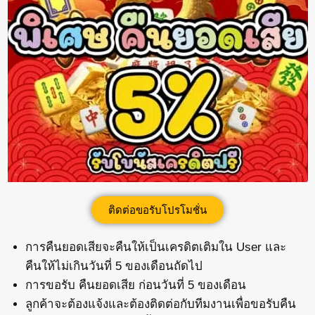
ติดต่อขอรับโปรโมชั่น
การคืนยอดเสียจะคืนให้เป็นเครดิตเติมใน User และ
คืนให้ไม่เกินวันที่ 5 ของเดือนถัดไป
การขอรับ คืนยอดเสีย ก่อนวันที่ 5 ของเดือน
ลูกค้าจะต้องแจ้งและต้องติดต่อกับทีมงานเพื่อขอรับคืน