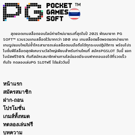
สุดยอดเกมสล็อตออนไลน์ค่ายใหม่มาแรงที่สุดในปี 2021 พัฒนาจาก PG
SOFT™ รวบรวมเกมสล็อตไว้มากกว่า 100 เกม เกมสล็อตแจ็ตพอตแตกง่ายมาก
เกมรูปแบบใหม่ไม่ซ้ำใครสามารถเล่นสล็อตบนมือถือได้ทุกระบบปฏิบัติการ พร้อมโปร
โมชั่นพีจีสล็อตสุดพิเศษรางวัลใหญ่เพียบสำหรับท่านไหนที่ สมัครPGSLOT วันนี้ แจก
โบนัสฟรี50% ทันทีสมัครสมาชิกผ่านทางไลน์แอดมีระบบฝากถอนออโต้ที่รวดเร็ว
ทันใจ ทดลองเล่นPG SLOTฟรี ได้แล้ววันนี้
หน้าแรก
สมัครสมาชิก
ฝาก-ถอน
โปรโมชั่น
เกมส์ทั้งหมด
ทดลองเล่นฟรี
บทความ