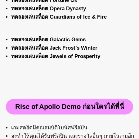
ทดลองเล่นสล็อต Fortune Ox
ทดลองเล่นสล็อต Opera Dynasty
ทดลองเล่นสล็อต Guardians of Ice & Fire
ทดลองเล่นสล็อต Galactic Gems
ทดลองเล่นสล็อต Jack Frost’s Winter
ทดลองเล่นสล็อต Jewels of Prosperity
Rise of Apollo Demo ก่อนใครได้ที่นี่
เกมสุดฮิตมีคุณสมบัติโบนัสฟรีสปิน
จะทำให้คุณได้รับฟรีสปิน และรางวัลอื่นๆ ภายในเกมอีก