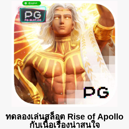
ทดลองเล่นสล็อต Rise of Apollo
กับเนื้อเรื่องน่าสนใจ