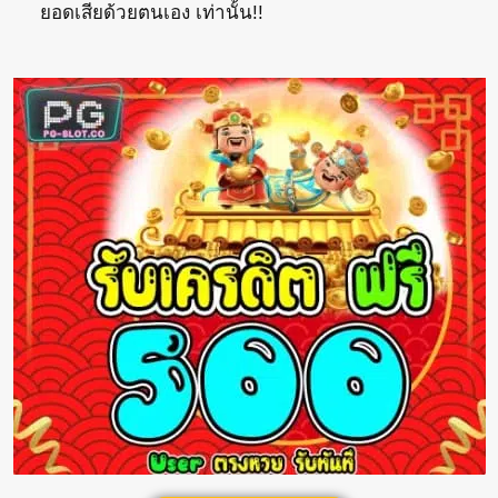
ยอดเสียด้วยตนเอง เท่านั้น!!