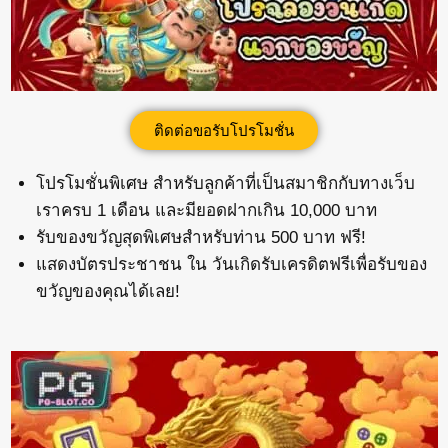
ติดต่อขอรับโปรโมชั่น
โปรโมชั่นพิเศษ สำหรับลูกค้าที่เป็นสมาชิกกับทางเว็บ
เราครบ 1 เดือน และมียอดฝากเกิน 10,000 บาท
รับของขวัญสุดพิเศษสำหรับท่าน 500 บาท ฟรี!
แสดงบัตรประชาชน ใน วันเกิดรับเครดิตฟรีเพื่อรับของ
ขวัญของคุณได้เลย!