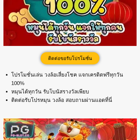
ติดต่อขอรับโปรโมชั่น
โปรโมชั่นเล่น วงล้อเสี่ยงโชค แจกเครดิตฟรีทุกวัน
100%
หมุนได้ทุกวัน รับโบนัสรางวัลเพียบ
ติดต่อรับโปรหมุน วงล้อ สอบถามผ่านแอดที่นี่