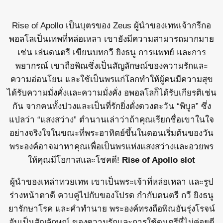
Rise of Apollo เป็นบุตรของ Zeus ผู้นำของเทพเจ้ากรีกอ
พอลโลเป็นเทพที่หล่อเหลา เขายังมีความสามารถมากมาย
เช่น เล่นดนตรี เขียนบทกวี ยิงธนู การแพทย์ และการ
พยากรณ์ เขาถือพิณซึ่งเป็นสัญลักษณ์ของความรักและ
ความอ่อนโยน และใช้เป็นพรแก่โลกทำให้ผู้คนมีความสุข
ได้รับความมั่งคั่งและความมั่งคั่ง อพอลโลก็ได้รับเกียรติเช่น
กัน จากคนทั้งปวงและเป็นที่รักยิ่งดั่งดวงตะวัน “พิบูล” ซึ่ง
แปลว่า “แสงสว่าง” ตำนานเล่าว่าถ้าคุณเรียกชื่อเขาในใจ
อย่างจริงใจในขณะที่พระอาทิตย์ขึ้นในตอนเริ่มต้นของวัน
พระองค์อาจมาหาคุณเพื่อเป็นพรแห่งแสงสว่างและอวยพร
ให้คุณมีโอกาสและโชคดี!
Rise of Apollo slot
ผู้นำของเหล่าทวยเทพ เขาเป็นพระเจ้าที่หล่อเหลา และรูป
ร่างหน้าตาดี ควบคู่ไปกับของโปรด กำกับดนตรี กวี ยิงธนู
ยารักษาโรค และคำทำนาย พระองค์ทรงถือพิณอันรุ่งโรจน์
อันเป็นสัญลักษณ์ ของความรักและการใช้ดนตรีที่ไม่ค่อยดี