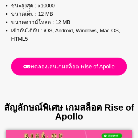
ชนะสูงสุด : x10000
ขนาดเต็ม : 12 MB
ขนาดดาวน์โหลด : 12 MB
เข้ากันได้กับ : iOS, Android, Windows, Mac OS,
HTML5
ทดลองเล่นเกมสล็อต Rise of Apollo
สัญลักษณ์พิเศษ เกมสล็อต Rise of
Apollo