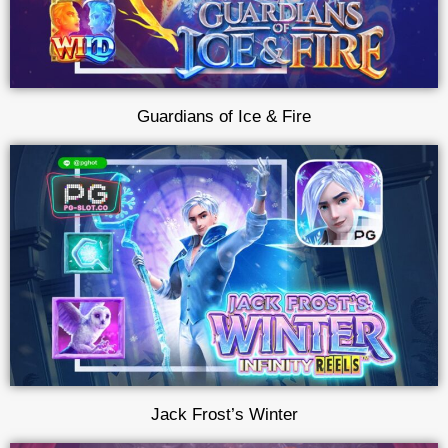
Guardians of Ice & Fire
Jack Frost’s Winter