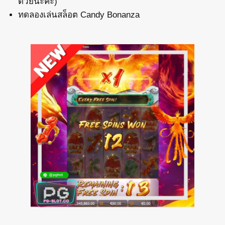
ด้วยนะคะ)
ทดลองเล่นสล็อต Candy Bonanza