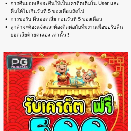
การคืนยอดเสียจะคืนให้เป็นเครดิตเติมใน User และ
คืนให้ไม่เกินวันที่ 5 ของเดือนถัดไป
การขอรับ คืนยอดเสีย ก่อนวันที่ 5 ของเดือน
ลูกค้าจะต้องแจ้งและต้องติดต่อกับทีมงานเพื่อขอรับคืน
ยอดเสียด้วยตนเอง เท่านั้น!!