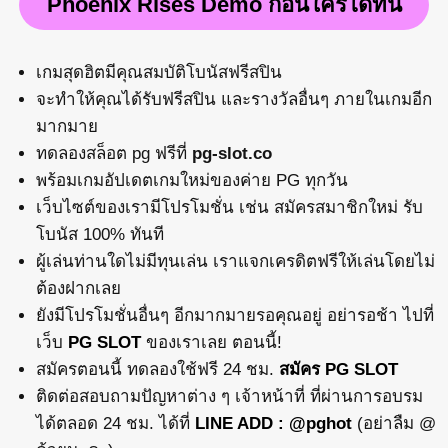
Phoenix Rises Demo ก่อนใครได้ที่นี่
เกมสุดฮิตมีคุณสมบัติโบนัสฟรีสปิน
จะทำให้คุณได้รับฟรีสปิน และรางวัลอื่นๆ ภายในเกมอีก
มากมาย
ทดลองสล็อต pg ฟรีที่
pg-slot.co
พร้อมเกมอัปเดตเกมใหม่ของค่าย PG ทุกวัน
เว็บไซต์ของเรามีโปรโมชั่น เช่น สมัครสมาชิกใหม่ รับ
โบนัส 100% ทันที
ผู้เล่นท่านใดไม่มีทุนเล่น เราแจกเครดิตฟรีให้เล่นโดยไม่
ต้องฝากเลย
ยังมีโปรโมชั่นอื่นๆ อีกมากมายรอคุณอยู่ อย่ารอช้า ไปที่
เว็บ
PG SLOT
ของเราเลย ตอนนี้!
สมัครตอนนี้ ทดลองใช้ฟรี 24 ชม.
สมัคร PG SLOT
ติดต่อสอบถามปัญหาต่าง ๆ เจ้าหน้าที่ ที่ผ่านการอบรม
ได้ตลอด 24 ชม. ได้ที่
LINE ADD : @pghot
(อย่าลืม @