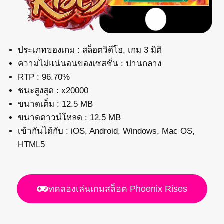
ประเภทของเกม : สล็อตวิดีโอ, เกม 3 มิติ
ความไม่แน่นอนของเซสชั่น : ปานกลาง
RTP : 96.70%
ชนะสูงสุด : x20000
ขนาดเต็ม : 12.5 MB
ขนาดดาวน์โหลด : 12.5 MB
เข้ากันได้กับ : iOS, Android, Windows, Mac OS,
HTML5
ทดลองเล่นเกมสล็อต Phoenix Rises