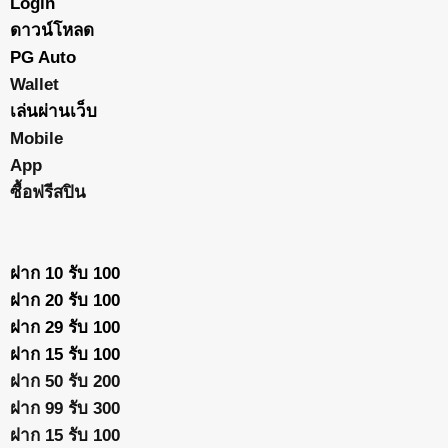
Login
ดาวน์โหลด
PG Auto
Wallet
เล่นผ่านเว็บ
Mobile
App
ซื้อฟรีสปิน
ฝาก 10 รับ 100
ฝาก 20 รับ 100
ฝาก 29 รับ 100
ฝาก 15 รับ 100
ฝาก 50 รับ 200
ฝาก 99 รับ 300
ฝาก 15 รับ 100