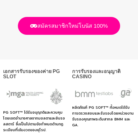
สมัครสมาชิกใหม่โบนัส 100%
เอกสารรับรองของค่าย PG
การรับรองและอนุญาติ
SLOT
CASINO
ผลิตภัณฑ์ PG SOFT™ ทั้งหมดได้รับ
PG SOFT™ ได้รับอนุญาติและควบคุม
การตรวจสอบและรับรองโดยหน่วยงาน
โดยเขตอำนาจศาลจากมอลตาและยิบรอ
รับรองคุณภาพระดับสากล BMM และ
ลสตาร์ ซึ่งเป็นไปตามข้อกำหนดด้านกฏ
GA.
ระเบียบที่เข้มงวดของยุโรป.