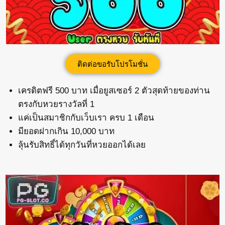
ติดต่อขอรับโปรโมชั่น
เครดิตฟรี 500 บาท เมื่อยูสเซอร์ 2 ตัวสุดท้ายของท่าน
ตรงกับหวยรางวัลที่ 1
แค่เป็นสมาชิกกับเว็บเรา ครบ 1 เดือน
มียอดฝากเกิน 10,000 บาท
ลุ้นรับสิทธิ์ได้ทุกวันที่หวยออกได้เลย