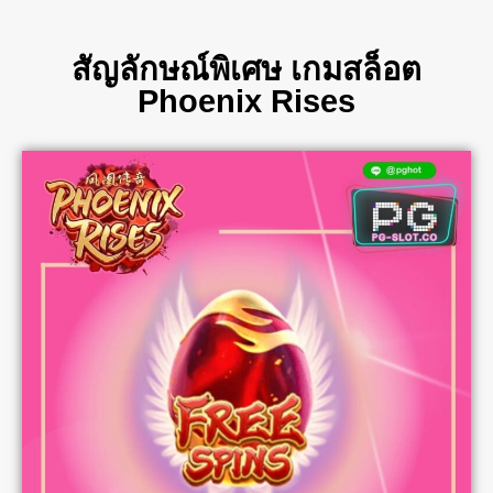
สัญลักษณ์พิเศษ เกมสล็อต
Phoenix Rises