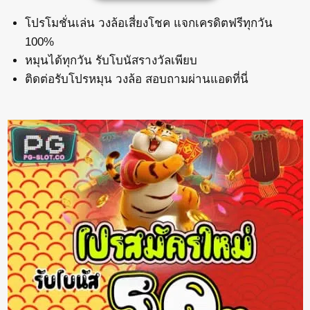
โปรโมชั่นเล่น วงล้อเสี่ยงโชค แจกเครดิตฟรีทุกวัน
100%
หมุนได้ทุกวัน รับโบนัสรางวัลเพียบ
ติดต่อรับโปรหมุน วงล้อ สอบถามผ่านแอดที่นี่