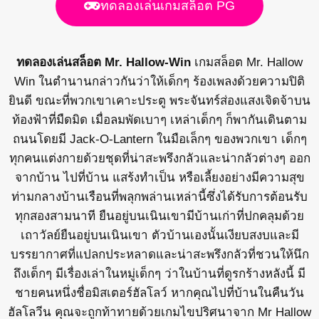
ทดลองเล่นเกมสล็อต PG
ทดลองเล่นสล็อต Mr. Hallow-Win
เกมสล็อต Mr. Hallow
Win ในตำนานกล่าวกันว่าให้เด็กๆ ร้องเพลงด้วยความปิติ
ยินดี ขณะที่พวกเขาเคาะประตู พระจันทร์ส่องแสงเจิดจ้าบน
ท้องฟ้าที่มืดมิด เมื่อลมพัดเบาๆ เหล่าเด็กๆ ก็พากันเดินตาม
ถนนโดยมี Jack-O-Lantern ในมือเล็กๆ ของพวกเขา เด็กๆ
ทุกคนแต่งกายด้วยชุดที่น่าสะพรึงกลัวและน่ากลัวต่างๆ ออก
จากบ้าน ไปที่บ้าน แสร้งทำเป็น หรือเลี้ยงอย่างมีความสุข
ท่ามกลางบ้านเรือนที่พลุกพล่านเหล่านี้ซึ่งได้รับการต้อนรับ
ทุกสองสามนาที ยืนอยู่บนเนินเขามีบ้านเก่าที่ปกคลุมด้วย
เถาวัลย์ยืนอยู่บนเนินเขา ตัวบ้านเองนั้นเงียบสงบและมี
บรรยากาศที่แปลกประหลาดและน่าสะพรึงกลัวที่ชวนให้นึก
ถึงเด็กๆ มีเรื่องเล่าในหมู่เด็กๆ ว่าในบ้านที่ดูรกร้างหลังนี้ มี
ชายคนหนึ่งชื่อมิสเตอร์ฮัลโลว์ หากคุณไปที่บ้านในคืนวัน
ฮัลโลวีน คุณจะถูกท้าทายด้วยเกมไขปริศนาจาก Mr Hallow