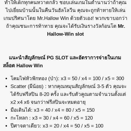
ทำให้เด็กทุกคนหวาดกลัว ชอบเล่นเกมในตำนานว่าถ้าคุณ
ไปเยี่ยมบ้านนั้นในคืนวันฮัลโลวีน คุณจะถูกท้าทายให้เล่น
เกมปริศนาโดย Mr.Hallow Win ด้วยตัวเอง! พวกเขาบอกว่า
ถ้าคุณชนะการท้าทาย คุณจะได้รับเงินรางวัลก้อนโต
Mr.
Hallow-Win slot
แนะนำสัญลักษณ์ PG SLOT และอัตราการจ่ายในเกม
สล็อต Hallow Win
โคมไฟหัวฟักทอง (ป่า): x3 = 50 / x4 = 100 / x5 = 300
Scatter (ผีน้อย) : หากคุณหมุนสัญลักษณ์ 3-5 ตัว คุณจะ
ได้รับฟรีสปิน 8-20 ครั้ง และรับตัวคูณตามจำนวนตั้งแต่
x2 x4 x6 จนกว่าฟรีสปินจะหมดอายุ
มือเดินได้: x3 = 40 / x4 = 80 / x5 = 150
กะโหลก : x3 = 30 / x4 = 60 / x5 = 120
ปีศาจตาเดียว: x3 = 20 / x4 = 50 / x5 = 100