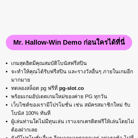
Mr. Hallow-Win Demo ก่อนใครได้ที่นี่
เกมสุดฮิตมีคุณสมบัติโบนัสฟรีสปิน
จะทำให้คุณได้รับฟรีสปิน และรางวัลอื่นๆ ภายในเกมอีก
มากมาย
ทดลองสล็อต pg ฟรีที่
pg-slot.co
พร้อมเกมอัปเดตเกมใหม่ของค่าย PG ทุกวัน
เว็บไซต์ของเรามีโปรโมชั่น เช่น สมัครสมาชิกใหม่ รับ
โบนัส 100% ทันที
ผู้เล่นท่านใดไม่มีทุนเล่น เราแจกเครดิตฟรีให้เล่นโดยไม่
ต้องฝากเลย