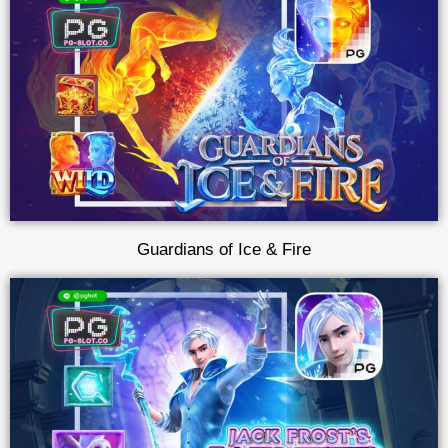
Guardians of Ice & Fire