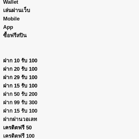
Wallet
เล่นผ่านเว็บ
Mobile
App
ซื้อฟรีสปิน
ฝาก 10 รับ 100
ฝาก 20 รับ 100
ฝาก 29 รับ 100
ฝาก 15 รับ 100
ฝาก 50 รับ 200
ฝาก 99 รับ 300
ฝาก 15 รับ 100
ฝากผ่านวอเลท
เครดิตฟรี 50
เครดิตฟรี 100