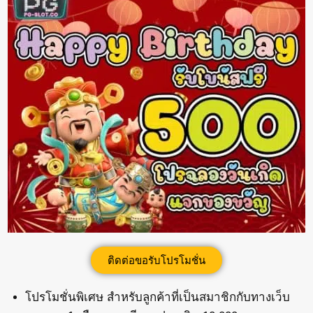
ติดต่อขอรับโปรโมชั่น
โปรโมชั่นพิเศษ สำหรับลูกค้าที่เป็นสมาชิกกับทางเว็บ