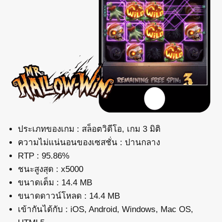
ประเภทของเกม : สล็อตวิดีโอ, เกม 3 มิติ
ความไม่แน่นอนของเซสชั่น : ปานกลาง
RTP : 95.86%
ชนะสูงสุด : x5000
ขนาดเต็ม : 14.4 MB
ขนาดดาวน์โหลด : 14.4 MB
เข้ากันได้กับ : iOS, Android, Windows, Mac OS,