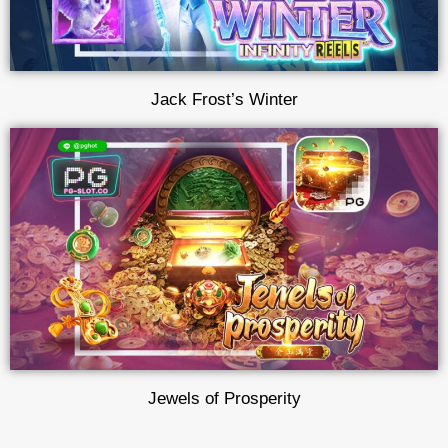
Jack Frost’s Winter
Jewels of Prosperity