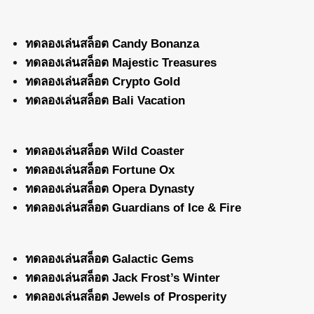
ทดลองเล่นสล็อต Candy Bonanza
ทดลองเล่นสล็อต Majestic Treasures
ทดลองเล่นสล็อต Crypto Gold
ทดลองเล่นสล็อต Bali Vacation
ทดลองเล่นสล็อต Wild Coaster
ทดลองเล่นสล็อต Fortune Ox
ทดลองเล่นสล็อต Opera Dynasty
ทดลองเล่นสล็อต Guardians of Ice & Fire
ทดลองเล่นสล็อต Galactic Gems
ทดลองเล่นสล็อต Jack Frost’s Winter
ทดลองเล่นสล็อต Jewels of Prosperity