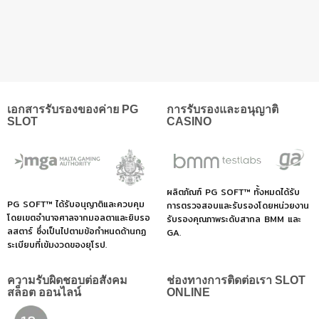
เอกสารรับรองของค่าย PG
การรับรองและอนุญาติ
SLOT
CASINO
ผลิตภัณฑ์ PG SOFT™ ทั้งหมดได้รับ
PG SOFT™ ได้รับอนุญาติและควบคุม
การตรวจสอบและรับรองโดยหน่วยงาน
โดยเขตอำนาจศาลจากมอลตาและยิบรอ
รับรองคุณภาพระดับสากล BMM และ
ลสตาร์ ซึ่งเป็นไปตามข้อกำหนดด้านกฏ
GA.
ระเบียบที่เข้มงวดของยุโรป.
ความรับผิดชอบต่อสังคม
ช่องทางการติดต่อเรา SLOT
สล็อต ออนไลน์
ONLINE