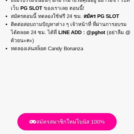
ยังมีโปรโมชั่นอื่นๆ อีกมากมายรอคุณอยู่ อย่ารอช้า ไปที่
เว็บ
PG SLOT
ของเราเลย ตอนนี้!
สมัครตอนนี้ ทดลองใช้ฟรี 24 ชม.
สมัคร PG SLOT
ติดต่อสอบถามปัญหาต่าง ๆ เจ้าหน้าที่ ที่ผ่านการอบรม
ได้ตลอด 24 ชม. ได้ที่
LINE ADD : @pghot
(อย่าลืม @
ด้วยนะคะ)
ทดลองเล่นสล็อต Candy Bonanza
สมัครสมาชิกใหม่โบนัส 100%