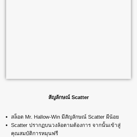
สัญลักษณ์ Scatter
สล็อต Mr. Hallow-Win มีสัญลักษณ์ Scatter ผีน้อย
Scatter ปรากฏบนวงล้อตามต้องการ จากนั้นเข้าสู่
คุณสมบัติการหมุนฟรี