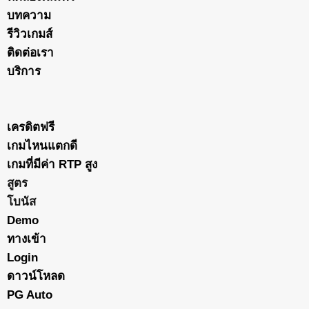
บทความ
รีวิวเกมส์
ติดต่อเรา
บริการ
เครดิตฟรี
เกมไหนแตกดี
เกมที่มีค่า RTP สูง
สูตร
โบนัส
Demo
ทางเข้า
Login
ดาวน์โหลด
PG Auto