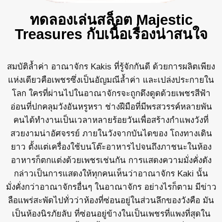
ทดลองเล่นสล็อต Majestic
Treasures กับเนื้อเรื่องน่าสนใจ
สมบัติล้ำค่า อาณาจักร Kakis ที่รู้จักกันดี ด้วยการผลิตเพียง
แห่งเดียวคือเพชรซึ่งเป็นอัญมณีล้ำค่า และเปล่งประกายใน
โลก ใครที่ผ่านไปในอาณาจักรจะถูกดึงดูดด้วยเพชรสีฟ้า
อ่อนที่ปกคลุมวังอันหรูหรา ช่างฝีมือที่มีพรสวรรค์หลายพัน
คนได้ทำงานเป็นเวลาหลายร้อยวันเพื่อสร้างกำแพงวังที่
สวยงามน่าอัศจรรย์ ภายในวังจากบันไดของ โถงทางเดิน
ยาว ตั้งแต่เครื่องใช้บนโต๊ะอาหารไปจนถึงภาชนะในห้อง
อาหารก็ตกแต่งด้วยเพชรเช่นกัน การแสดงความมั่งคั่งดัง
กล่าวเป็นการแสดงให้ทุกคนเห็นว่าอาณาจักร Kaki นั้น
มั่งคั่งกว่าอาณาจักรอื่นๆ ในอาณาจักร อย่างไรก็ตาม มีข่าว
ลือแพร่สะพัดไปทั่วว่าห้องที่ซ่อนอยู่ในส่วนลึกของวังคือ มัน
เป็นห้องนิรภัยลับ ที่ซ่อนอยู่ข้างในเป็นเพชรที่แพงที่สุดใน