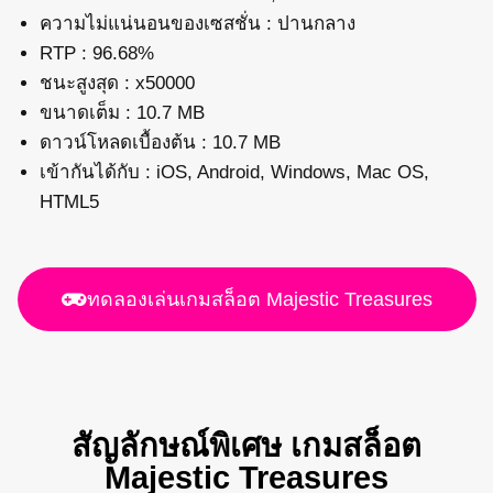
ความไม่แน่นอนของเซสชั่น : ปานกลาง
RTP : 96.68%
ชนะสูงสุด : x50000
ขนาดเต็ม : 10.7 MB
ดาวน์โหลดเบื้องต้น : 10.7 MB
เข้ากันได้กับ : iOS, Android, Windows, Mac OS,
HTML5
ทดลองเล่นเกมสล็อต Majestic Treasures
สัญลักษณ์พิเศษ เกมสล็อต
Majestic Treasures