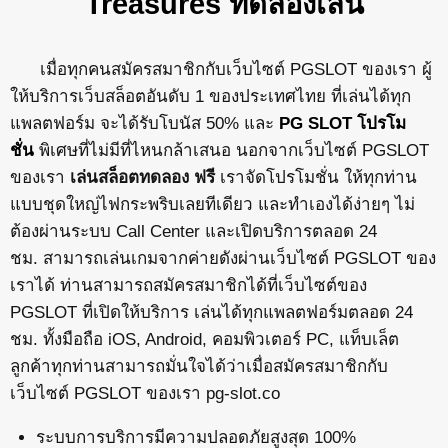
Treasures ทดลองเล่น
เมื่อทุกคนสมัครสมาชิกกับเว็บไซต์ PGSLOT ของเรา ผู้
ให้บริการเว็บสล็อตอันดับ 1 ของประเทศไทย ที่เล่นได้ทุก
แพลตฟอร์ม จะได้รับโบนัส 50% และ
PG SLOT โปรโม
ชั่น
พิเศษที่ไม่มีที่ไหนกล้าเสนอ นอกจากเว็บไซต์ PGSLOT
ของเรา
เล่นสล็อตทดลอง ฟรี
เราจัดโปรโมชั่น ให้ทุกท่าน
แบบชุดใหญ่ไฟกระพริบเลยทีเดียว และทำเองได้ง่ายๆ ไม่
ต้องผ่านระบบ Call Center และเปิดบริการตลอด 24
ชม. สามารถเล่นเกมจากค่ายดังผ่านเว็บไซต์ PGSLOT ของ
เราได้ ท่านสามารถสมัครสมาชิกได้ที่เว็บไซต์ของ
PGSLOT ที่เปิดให้บริการ เล่นได้ทุกแพลตฟอร์มตลอด 24
ชม. ทั้งมือถือ iOS, Android, คอมพิวเตอร์ PC, แท็บเล็ต
ลูกค้าทุกท่านสามารถมั่นใจได้ว่าเมื่อสมัครสมาชิกกับ
เว็บไซต์ PGSLOT ของเรา pg-slot.co
ระบบการบริการมีความปลอดภัยสูงสุด 100%