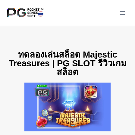
ทดลองเล่นสล็อต Majestic
Treasures | PG SLOT รีวิวเกม
สล็อต