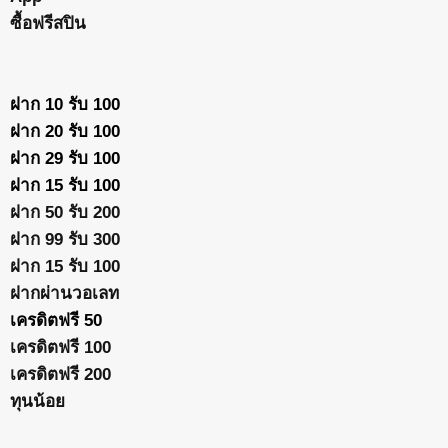
ซื้อฟรีสปิน
ฝาก 10 รับ 100
ฝาก 20 รับ 100
ฝาก 29 รับ 100
ฝาก 15 รับ 100
ฝาก 50 รับ 200
ฝาก 99 รับ 300
ฝาก 15 รับ 100
ฝากผ่านวอเลท
เครดิตฟรี 50
เครดิตฟรี 100
เครดิตฟรี 200
ทุนน้อย