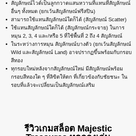
สัญลักษณ์ไวด์เป็นลูกกวาดแสนหวานที่แทนที่สัญลักษณ์
อื่นๆ ทั้งหมด (ยกเว้นสัญลักษณ์ฟรีสปิน)
สามารถใช้แทนสัญลักษณ์ใดก็ได้ (สัญลักษณ์ Scatter)
ใช้แทนสัญลักษณ์ใดก็ได้ (สัญลักษณ์กระจาย) ในการ
หมุน 2, 3, 4 และ/หรือ 5 ที่ใช้พื้นที่ 2 ถึง 4 สัญลักษณ์
ในระหว่างการหมุน สัญลักษณ์บางตัว (ยกเว้นสัญลักษณ์
Wild และสัญลักษณ์ Land) อาจปรากฏขึ้นพร้อมกับกรอบ
สีทอง
ทุกรอบใหม่หลังจากสัญลักษณ์ใหม่ มีสัญลักษณ์พร้อม
กรอบสีทองใด ๆ ที่ลิขิตให้ตก ที่เกี่ยวข้องกับชัยชนะ ใน
รอบที่แล้วจะเปลี่ยนเป็นสัญลักษณ์เสริม
รีวิวเกมสล็อต Majestic