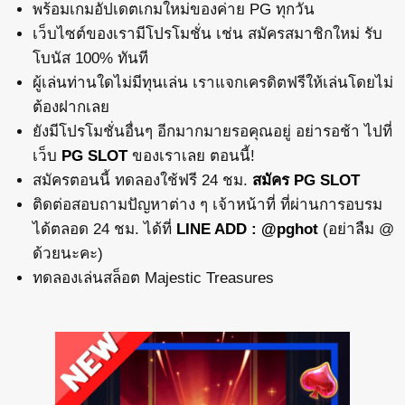
พร้อมเกมอัปเดตเกมใหม่ของค่าย PG ทุกวัน
เว็บไซต์ของเรามีโปรโมชั่น เช่น สมัครสมาชิกใหม่ รับ
โบนัส 100% ทันที
ผู้เล่นท่านใดไม่มีทุนเล่น เราแจกเครดิตฟรีให้เล่นโดยไม่
ต้องฝากเลย
ยังมีโปรโมชั่นอื่นๆ อีกมากมายรอคุณอยู่ อย่ารอช้า ไปที่
เว็บ
PG SLOT
ของเราเลย ตอนนี้!
สมัครตอนนี้ ทดลองใช้ฟรี 24 ชม.
สมัคร PG SLOT
ติดต่อสอบถามปัญหาต่าง ๆ เจ้าหน้าที่ ที่ผ่านการอบรม
ได้ตลอด 24 ชม. ได้ที่
LINE ADD : @pghot
(อย่าลืม @
ด้วยนะคะ)
ทดลองเล่นสล็อต Majestic Treasures