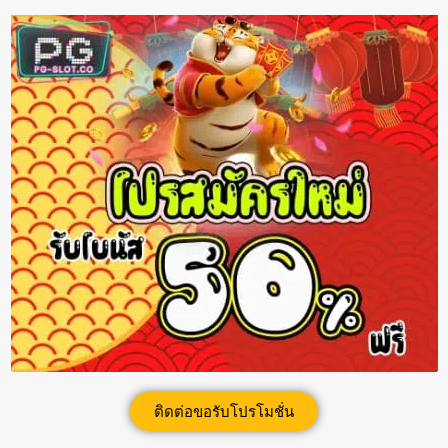
ติดต่อขอรับโปรโมชั่น