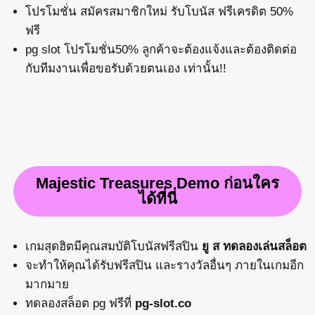
โปรโมชั่น สมัครสมาชิกใหม่ รับโบนัส ฟรีเครดิต 50%
ฟรี
pg slot โปรโมชั่น50% ลูกค้าจะต้องแจ้งและต้องติดต่อ
กับทีมงานเพื่อขอรับด้วยตนเอง เท่านั้น!!
Majestic Treasures Demo ก่อนใคร
ได้ที่นี่
เกมสุดฮิตมีคุณสมบัติโบนัสฟรีสปิน
ยู ส ทดลองเล่นสล็อต
จะทำให้คุณได้รับฟรีสปิน และรางวัลอื่นๆ ภายในเกมอีก
มากมาย
ทดลองสล็อต pg ฟรีที่
pg-slot.co