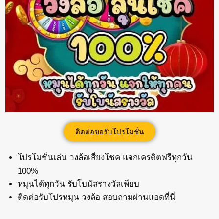
ติดต่อขอรับโปรโมชั่น
โปรโมชั่นเล่น วงล้อเสี่ยงโชค แจกเครดิตฟรีทุกวัน
100%
หมุนได้ทุกวัน รับโบนัสรางวัลเพียบ
ติดต่อรับโปรหมุน วงล้อ สอบถามผ่านแอดที่นี่