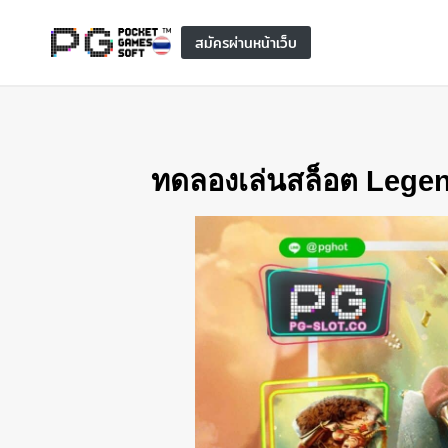
สมัครผ่านหน้าเว็บ
ทดลองเล่นสล็อต Lege