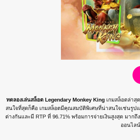
ทดลองเล่นสล็อต Legendary Monkey King
เกมสล็อตล่าสุด
สนใจที่สุดก็คือ เกมสล็อตมีคุณสมบัติพิเศษที่น่าสนใจเช่น
ต่างกันและมี RTP ที่ 96.71% พร้อมการจ่ายเงินสูงสุด มากถึ
ออนไลน์ 