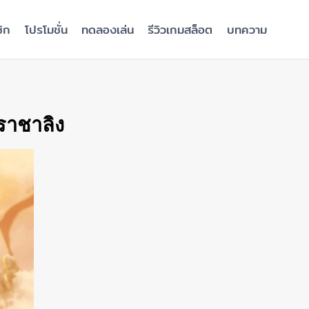
ิก
โปรโมชั่น
ทดลองเล่น
รีวิวเกมสล็อต
บทความ
ราชาลิง