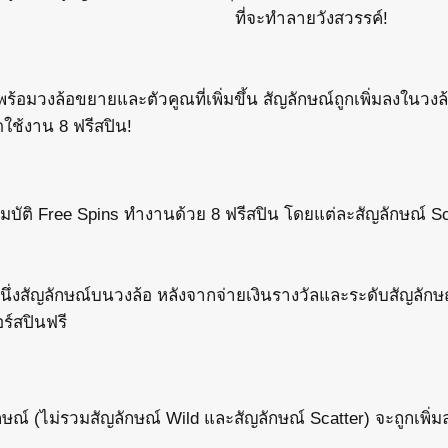
ที่จะทำลายวังสวรรค์!
มวงล้อขยายและตัวคูณที่เพิ่มขึ้น สัญลักษณ์ถูกเพิ่มลงในวงล้
ใช้งาน 8 ฟรีสปิน!
สมบัติ Free Spins ทำงานด้วย 8 ฟรีสปิน โดยแต่ละสัญลักษณ์ Sca
ึ่งสัญลักษณ์บนวงล้อ หลังจากจ่ายเงินรางวัลและระดับสัญลักษณ
ร์สปินฟรี
ษณ์ (ไม่รวมสัญลักษณ์ Wild และสัญลักษณ์ Scatter) จะถูกเพิ่ม