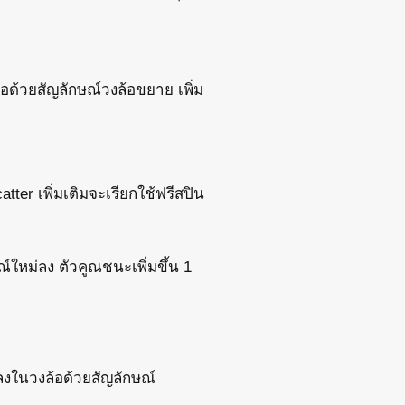
อด้วยสัญลักษณ์วงล้อขยาย เพิ่ม
tter เพิ่มเติมจะเรียกใช้ฟรีสปิน
์ใหม่ลง ตัวคูณชนะเพิ่มขึ้น 1
ลงในวงล้อด้วยสัญลักษณ์