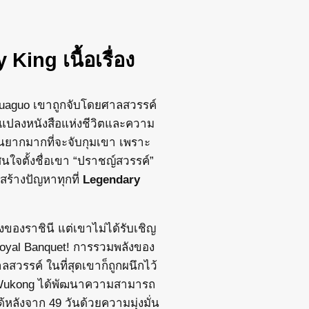
ing เนื้อเรื่อง
Huaguo เขาถูกจับโดยศาลสวรรค์
ดแปลงหนังสือแห่งชีวิตและความ
นยากมากที่จะจับกุมเขา เพราะ
นใจตั้งชื่อเขา “ปราชญ์สวรรค์”
สร้างปัญหาทุกที่
Legendary
ของราชินี แต่เขาไม่ได้รับเชิญ
oyal Banquet! การรวมพลังของ
สวรรค์ ในที่สุดเขาก็ถูกผนึกไว้
un Wukong ได้พัฒนาความสามารถ
หลังจาก 49 วันด้วยความมุ่งมั่น