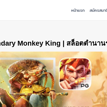
หน้าแรก
สมัครสมาช
ndary Monkey King | สล็อตตำนาน