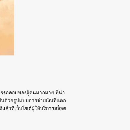
ารรอคอยของผู้คนมากมาย ที่น่า
ินด้วยรูปแบบการจ่ายเงินที่แตก
้วที่เว็บไซต์ผู้ให้บริการสล็อต