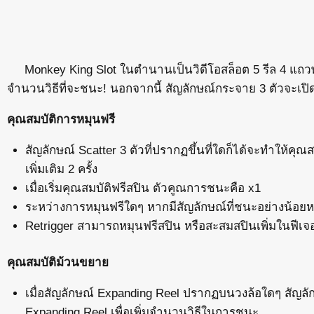
Monkey King Slot ในตำนานเป็นวิดีโอสล็อต 5 รีล 4 แถวพร้อ
จำนวนวิธีที่จะชนะ! นอกจากนี้ สัญลักษณ์กระจาย 3 ตัวจะเปิด
คุณสมบัติการหมุนฟรี
สัญลักษณ์ Scatter 3 ตัวที่ปรากฏขึ้นที่ใดก็ได้จะทำให้คุณ
เพิ่มเติม 2 ครั้ง
เมื่อเริ่มคุณสมบัติฟรีสปิน ตัวคูณการชนะคือ x1
ระหว่างการหมุนฟรีใดๆ หากมีสัญลักษณ์ที่ชนะอย่างน้อยหน
Retrigger สามารถหมุนฟรีสปิน หรือสะสมสปินเพิ่มในฟีเจอ
คุณสมบัติม้วนขยาย
เมื่อสัญลักษณ์ Expanding Reel ปรากฏบนวงล้อใดๆ สัญลัก
Expanding Reel เพื่อเพิ่มจำนวนวิธีในการชนะ