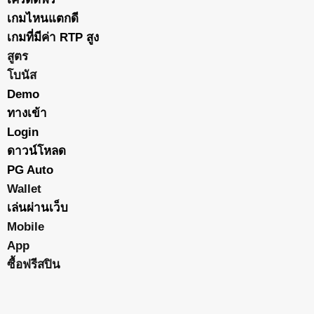
เกมไหนแตกดี
เกมที่มีค่า RTP สูง
สูตร
โบนัส
Demo
ทางเข้า
Login
ดาวน์โหลด
PG Auto
Wallet
เล่นผ่านเว็บ
Mobile
App
ซื้อฟรีสปิน