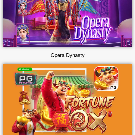
Opera Dynasty