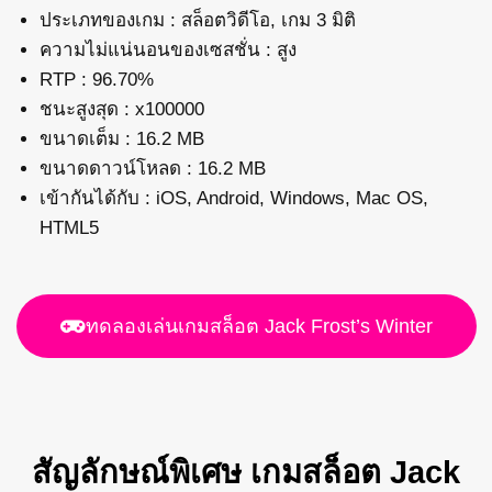
ประเภทของเกม : สล็อตวิดีโอ, เกม 3 มิติ
ความไม่แน่นอนของเซสชั่น : สูง
RTP : 96.70%
ชนะสูงสุด : x100000
ขนาดเต็ม : 16.2 MB
ขนาดดาวน์โหลด : 16.2 MB
เข้ากันได้กับ : iOS, Android, Windows, Mac OS,
HTML5
ทดลองเล่นเกมสล็อต Jack Frost’s Winter
สัญลักษณ์พิเศษ เกมสล็อต Jack