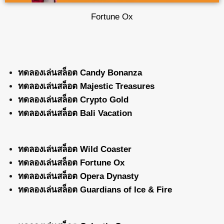
Fortune Ox
ทดลองเล่นสล็อต Candy Bonanza
ทดลองเล่นสล็อต Majestic Treasures
ทดลองเล่นสล็อต Crypto Gold
ทดลองเล่นสล็อต Bali Vacation
ทดลองเล่นสล็อต Wild Coaster
ทดลองเล่นสล็อต Fortune Ox
ทดลองเล่นสล็อต Opera Dynasty
ทดลองเล่นสล็อต Guardians of Ice & Fire