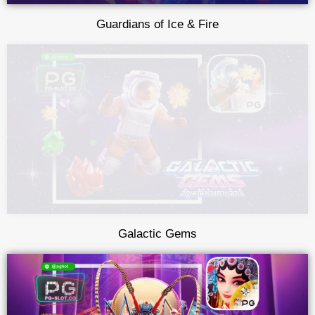
Guardians of Ice & Fire
Galactic Gems