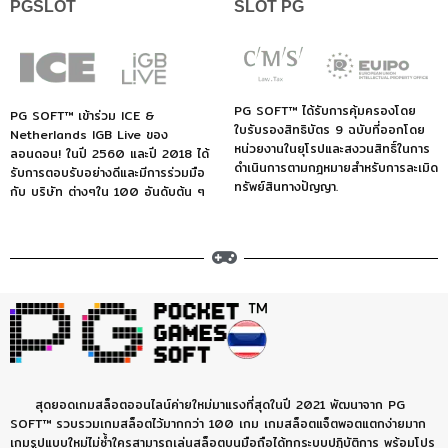
PGSLOT
SLOT PG
PG SOFT™ ได้รับการคุ้มครองโดย
PG SOFT™ เข้าร่วม ICE &
ใบรับรองสิทธิบัตร 9 ฉบับที่ออกโดย
Netherlands IGB Live ของ
หน่วยงานในยุโรปและสงวนสิทธิ์ในการ
ลอนดอน! ในปี 2560 และปี 2018 ได้
ดำเนินการตามกฎหมายสำหรับการละเมิด
รับการตอบรับอย่างดีและมีการร่วมมือ
ทรัพย์สินทางปัญญา.
กับ บริษัท ต่างๆใน 100 อันดับต้น ๆ
สุดยอดเกมสล็อตออนไลน์ค่ายใหม่มาแรงที่สุดในปี 2021 พัฒนาจาก PG
SOFT™ รวบรวมเกมสล็อตไว้มากกว่า 100 เกม เกมสล็อตแจ็ตพอตแตกง่ายมาก
เกมรูปแบบใหม่ไม่ซ้ำใครสามารถเล่นสล็อตบนมือถือได้ทุกระบบปฏิบัติการ พร้อมโปร