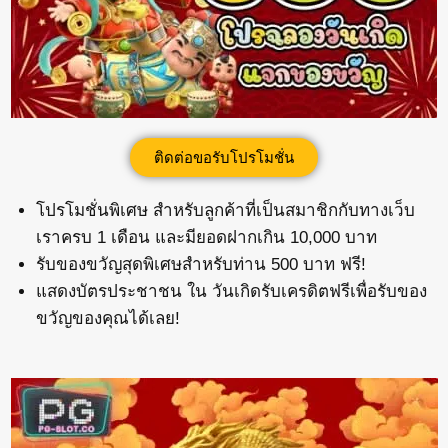
ติดต่อขอรับโปรโมชั่น
โปรโมชั่นพิเศษ สำหรับลูกค้าที่เป็นสมาชิกกับทางเว็บ
เราครบ 1 เดือน และมียอดฝากเกิน 10,000 บาท
รับของขวัญสุดพิเศษสำหรับท่าน 500 บาท ฟรี!
แสดงบัตรประชาชน ใน วันเกิดรับเครดิตฟรีเพื่อรับของ
ขวัญของคุณได้เลย!