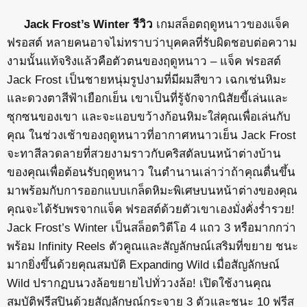
Jack Frost’s Winter รีวิว
เกมสล็อตฤดูหนาวของแจ็ค
ฟรอสต์ หลายคนอาจไม่ทราบว่าบุคคลที่รับผิดชอบต่อความ
งามนั้นแท้จริงแล้วคือตัวตนของฤดูหนาว – แจ็ค ฟรอสต์
Jack Frost เป็นชายหนุ่มรูปงามที่มีผมสีขาว เฉกเช่นหิมะ
และดวงตาสีฟ้าเยือกเย็น เขาเป็นที่รู้จักจากนิสัยขี้เล่นและ
ซุกซนของเขา และจะแอบขว้างก้อนหิมะใส่คุณเพื่อเล่นกับ
คุณ ในช่วงเช้าของฤดูหนาวที่อากาศหนาวเย็น Jack Frost
จะทาสีลวดลายที่สวยงามราวกับคริสตัลบนหน้าต่างบ้าน
ของคุณเพื่อต้อนรับฤดูหนาว ในตำนานเล่าว่าถ้าคุณตื่นขึ้น
มาพร้อมกับการออกแบบเกล็ดหิมะพิเศษบนหน้าต่างของคุณ
คุณจะได้รับพรจากแจ็ค ฟรอสต์ด้วยตัวเขาเองมั่งคั่งร่ำรวย!
Jack Frost’s Winter เป็นสล็อตวิดีโอ 4 แถว 3 หรือมากกว่า
พร้อม Infinity Reels ตัวคูณและสัญลักษณ์เสริมที่ขยาย ชนะ
มากยิ่งขึ้นด้วยคุณสมบัติ Expanding Wild เมื่อสัญลักษณ์
Wild ปรากฏบนวงล้อขยายไปทั่ววงล้อ! เปิดใช้งานคุณ
สมบัติฟรีสปินด้วยสัญลักษณ์กระจาย 3 ตัวและชนะ 10 ฟรีส