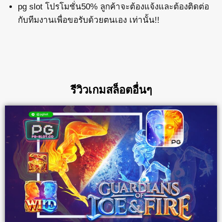
pg slot โปรโมชั่น50% ลูกค้าจะต้องแจ้งและต้องติดต่อ
กับทีมงานเพื่อขอรับด้วยตนเอง เท่านั้น!!
รีวิวเกมสล็อตอื่นๆ