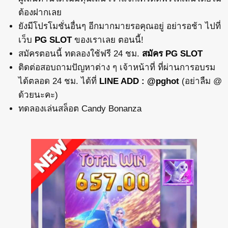
ต้องฝากเลย
ยังมีโปรโมชั่นอื่นๆ อีกมากมายรอคุณอยู่ อย่ารอช้า ไปที่
เว็บ
PG SLOT
ของเราเลย ตอนนี้!
สมัครตอนนี้ ทดลองใช้ฟรี 24 ชม.
สมัคร PG SLOT
ติดต่อสอบถามปัญหาต่าง ๆ เจ้าหน้าที่ ที่ผ่านการอบรม
ได้ตลอด 24 ชม. ได้ที่
LINE ADD : @pghot
(อย่าลืม @
ด้วยนะคะ)
ทดลองเล่นสล็อต Candy Bonanza