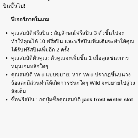
ปินขึ้นไป!
ฟีเจอร์ภายในเกม
คุณสมบัติฟรีสปิน : สัญลักษณ์ฟรีสปิน 3 ตัวขึ้นไปจะ
ทำให้คุณได้ 10 ฟรีสปิน และฟรีสปินเพิ่มเติมจะทำให้คุณ
ได้รับฟรีสปินเพิ่มอีก 2 ครั้ง
คุณสมบัติตัวคูณ: ตัวคูณจะเพิ่มขึ้น 1 เมื่อคุณชนะการ
หมุนเกมหลักใดๆ
คุณสมบัติ Wild แบบขยาย: หาก Wild ปรากฏขึ้นบนวง
ล้อและมีส่วนทำให้เกิดการชนะใดๆ Wild จะขยายไปสู่วง
ล้อเต็ม
ซื้อฟรีสปิน : กดปุ่มซื้อคุณสมบัติ
jack frost winter slot