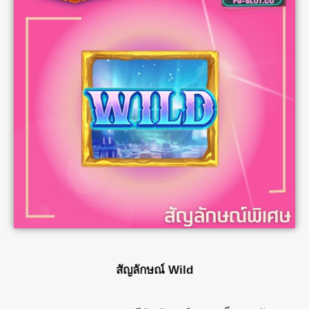
สัญลักษณ์ Wild