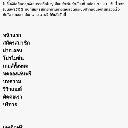
โมชั่นพีจีสล็อตสุดพิเศษรางวัลใหญ่เพียบสำหรับท่านไหนที่ สมัครPGSLOT วันนี้ แจก
โบนัสฟรี50% ทันทีสมัครสมาชิกผ่านทางไลน์แอดมีระบบฝากถอนออโต้ที่รวดเร็ว
ทันใจ ทดลองเล่นPG SLOTฟรี ได้แล้ววันนี้
หน้าแรก
สมัครสมาชิก
ฝาก-ถอน
โปรโมชั่น
เกมส์ทั้งหมด
ทดลองเล่นฟรี
บทความ
รีวิวเกมส์
ติดต่อเรา
บริการ
เครดิตฟรี