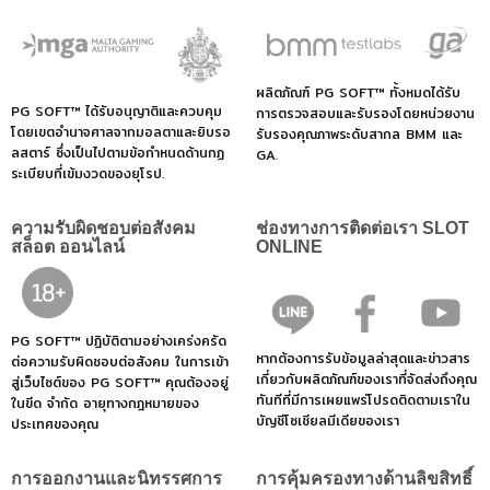
ผลิตภัณฑ์ PG SOFT™ ทั้งหมดได้รับ
PG SOFT™ ได้รับอนุญาติและควบคุม
การตรวจสอบและรับรองโดยหน่วยงาน
โดยเขตอำนาจศาลจากมอลตาและยิบรอ
รับรองคุณภาพระดับสากล BMM และ
ลสตาร์ ซึ่งเป็นไปตามข้อกำหนดด้านกฏ
GA.
ระเบียบที่เข้มงวดของยุโรป.
ความรับผิดชอบต่อสังคม
ช่องทางการติดต่อเรา SLOT
สล็อต ออนไลน์
ONLINE
PG SOFT™ ปฏิบัติตามอย่างเคร่งครัด
หากต้องการรับข้อมูลล่าสุดและข่าวสาร
ต่อความรับผิดชอบต่อสังคม ในการเข้า
เกี่ยวกับผลิตภัณฑ์ของเราที่จัดส่งถึงคุณ
สู่เว็บไซต์ของ PG SOFT™ คุณต้องอยู่
ทันทีที่มีการเผยแพร่โปรดติดตามเราใน
ในขีด จำกัด อายุทางกฎหมายของ
บัญชีโซเชียลมีเดียของเรา
ประเทศของคุณ
การออกงานและนิทรรศการ
การคุ้มครองทางด้านลิขสิทธิ์