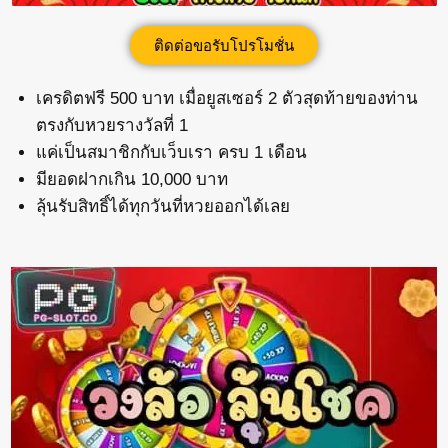
ติดต่อขอรับโปรโมชั่น
เครดิตฟรี 500 บาท เมื่อยูสเซอร์ 2 ตัวสุดท้ายของท่าน
ตรงกับหวยรางวัลที่ 1
แค่เป็นสมาชิกกับเว็บเรา ครบ 1 เดือน
มียอดฝากเกิน 10,000 บาท
ลุ้นรับสิทธิ์ได้ทุกวันที่หวยออกได้เลย