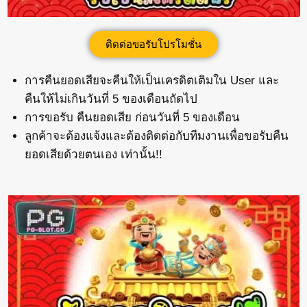
ติดต่อขอรับโปรโมชั่น
การคืนยอดเสียจะคืนให้เป็นเครดิตเติมใน User และ
คืนให้ไม่เกินวันที่ 5 ของเดือนถัดไป
การขอรับ คืนยอดเสีย ก่อนวันที่ 5 ของเดือน
ลูกค้าจะต้องแจ้งและต้องติดต่อกับทีมงานเพื่อขอรับคืน
ยอดเสียด้วยตนเอง เท่านั้น!!