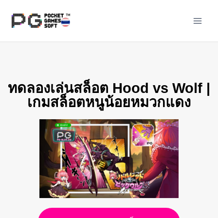
ทดลองเล่นสล็อต Hood vs Wolf |
เกมสล็อตหนูน้อยหมวกแดง