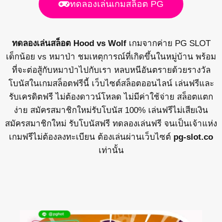
ทดลองเล่นเกมสล็อต PG
ทดลองเล่นสล็อต Hood vs Wolf
เกมจากค่าย PG SLOT
เด็กน้อย vs หมาป่า ชมเหตุการณ์ที่เกิดขึ้นในหมู่บ้าน พร้อม
ที่จะต่อสู้กับหมาป่าไปกับเรา หลบหนีอันตรายด้วยรางวัล
โบนัสในเกมสล็อตฟรีนี้ เว็บไซต์สล็อตออนไลน์ เล่นฟรีและ
รับเครดิตฟรี ไม่ต้องดาวน์โหลด ไม่มีค่าใช้จ่าย สล็อตแตก
ง่าย สมัครสมาชิกใหม่รับโบนัส 100% เล่นฟรีไม่เสียเงิน
สมัครสมาชิกใหม่ รับโบนัสฟรี ทดลองเล่นฟรี จนเป็นเจ้าแห่ง
เกมฟรีไม่ต้องลงทะเบียน ต้องเล่นผ่านเว็บไซต์
pg-slot.co
เท่านั้น