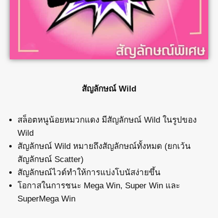
สัญลักษณ์ Wild
สล็อตหนูน้อยหมวกแดง มีสัญลักษณ์ Wild ในรูปของ
Wild
สัญลักษณ์ Wild หมายถึงสัญลักษณ์ทั้งหมด (ยกเว้น
สัญลักษณ์ Scatter)
สัญลักษณ์ไวด์ทำให้การแบ่งโบนัสง่ายขึ้น
โอกาสในการชนะ Mega Win, Super Win และ
SuperMega Win