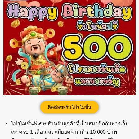
ติดต่อขอรับโปรโมชั่น
โปรโมชั่นพิเศษ สำหรับลูกค้าที่เป็นสมาชิกกับทางเว็บ
เราครบ 1 เดือน และมียอดฝากเกิน 10,000 บาท