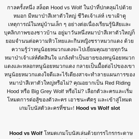
กาลครั้งหนึ่ง สล็อต Hood vs Wolf ในป่าที่ปกคลุมไปด้วย
หมอก มีหมาป่าสีเทาตัวใหญ่ ชีวิตเจ้าเล่ห์ เขาเฝ้าดู
เหตุการณ์ในหมู่บ้านเล็ก ๆ อย่างต่อเนื่องเรียนรู้นิสัยและ
บุคลิกภาพของชาวบ้าน อยู่มาวันหนึ่งหมาป่าสีเทาตัวใหญ่ก็
ยอมจำนนต่อความหิวโหยและกินหญิงชราหมวกแดง ด้วย
ความรู้ว่าหนูน้อยหมวกแดงจะไปเยี่ยมคุณยายทุกวัน
หมาป่าเจ้าเล่ห์ตัดสินใจ แกล้งทำเป็นยายของหนูน้อยหมวก
แดงและหลอกหนูน้อยหมวกแดง กลายเป็นมื้อต่อไปของเขา
หนูน้อยหมวกแดงใจดีและไร้เดียงสาจะทำลายแผนการของ
หมาป่าสีเทาตัวใหญ่หรือไม่? คุณอยากเป็น Red Riding
Hood หรือ Big Grey Wolf หรือไม่? เลือกตัวละครและเริ่ม
โหมดการต่อสู้ของตัวละคร เอาชนะศัตรู และเข้าสู่โหมด
เกมโบนัสตัวละครที่ชนะ!
Hood vs Wolf slot
Hood vs Wolf
โหมดเกมโบนัสเล่นด้วยกรรไกรกระดาษ