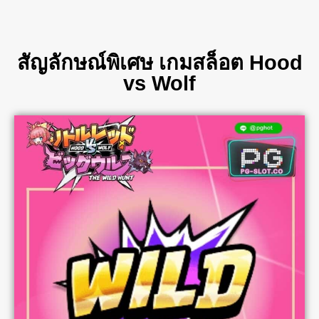
สัญลักษณ์พิเศษ เกมสล็อต Hood
vs Wolf