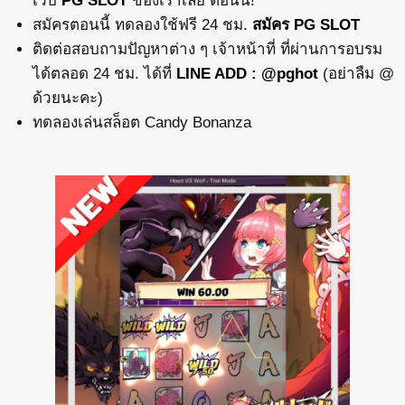
เว็บ
PG SLOT
ของเราเลย ตอนนี้!
สมัครตอนนี้ ทดลองใช้ฟรี 24 ชม.
สมัคร PG SLOT
ติดต่อสอบถามปัญหาต่าง ๆ เจ้าหน้าที่ ที่ผ่านการอบรม
ได้ตลอด 24 ชม. ได้ที่
LINE ADD : @pghot
(อย่าลืม @
ด้วยนะคะ)
ทดลองเล่นสล็อต Candy Bonanza