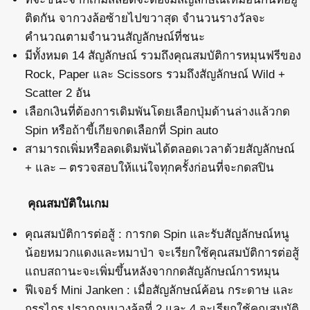
ติดกัน จากวงล้อซ้ายไปขวาสุด จำนวนรางวัลจะ
คำนวณตามจำนวนสัญลักษณ์ที่ชนะ
มีทั้งหมด 14 สัญลักษณ์ รวมถึงคุณสมบัติการหมุนฟรีของ
Rock, Paper และ Scissors รวมถึงสัญลักษณ์ Wild +
Scatter 2 อัน
เลือกเงินที่ต้องการเดิมพันโดยเลือกปุ่มด้านล่างแล้วกด
Spin หรือถ้าขี้เกียจกดเลือกที่ Spin auto
สามารถเพิ่มหรือลดเดิมพันได้ตลอดเวลาด้วยสัญลักษณ์
+ และ – ตรวจสอบให้แน่ใจทุกครั้งก่อนที่จะกดสปิน
คุณสมบัติในเกม
คุณสมบัติการต่อสู้ : การกด Spin และรับสัญลักษณ์หนู
น้อยหมวกแดงและหมาป่า จะเรียกใช้คุณสมบัติการต่อสู้
แถบสถานะจะเพิ่มขึ้นหลังจากกดสัญลักษณ์การหมุน
ฟีเจอร์ Mini Janken : เมื่อสัญลักษณ์ค้อน กระดาษ และ
กรรไกร ปรากฏบนวงล้อที่ 2 และ 4 จะเรียกใช้คุณสมบัติ