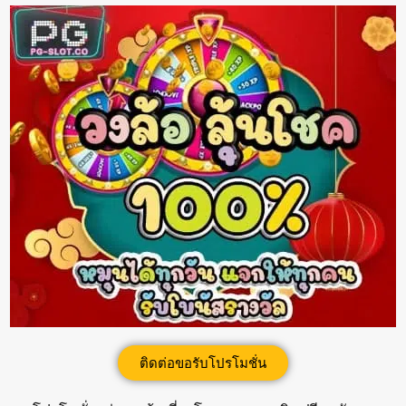
ติดต่อขอรับโปรโมชั่น