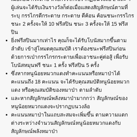
ผู้เล่นจะได้รับเงินรางวัลก็ต่อเมื่อแสดงสัญลักษณ์ตามที่
ระบุ กรรไกรตีกระดาษ กระดาษ ตีค้อน ค้อนชนะกรรไกร
ชนะ 2 ครั้งจะให้ 10 ฟรีสปิน ชนะ 3 ครั้งจะให้ 15 ฟรีส
ปิน
ยิ่งฟรีสปินมากเท่าไร คุณก็จะได้รับโบนัสมากขึ้นตาม
ลำดับ เข้าสู่โหมดคุณสมบัติ เราต้องชนะฟรีสปินก่อน
ด้วยการเป่ากรรไกรกระดาษเพื่อเอาชนะคู่ต่อสู้ เพื่อรับ
โบนัสหมุนฟรี ชนะ 1 ครั้ง ฟรีสปิน 5 ครั้ง
ซึ่งหากหนูน้อยหมวกแดงทำคะแนนหรือหมาป่าได้
คะแนนถึง 18 คะแนน จะได้รับคุณสมบัติหนูน้อยหมวก
แดง หรือคุณสมบัติของหมาป่า ตามลำดับ
และหากสัญลักษณ์พลังหมาป่ามากกว่า สัญลักษณ์ของ
หนูน้อยหมวกแดงจะปรากฏบนวงล้อ
คะแนนหมาป่าในแถบสะสมจะเพิ่มขึ้น ตามความแตก
ต่างระหว่างจำนวนสัญลักษณ์หนูน้อยหมวกแดงกับ
สัญลักษณ์พลังหมาป่า