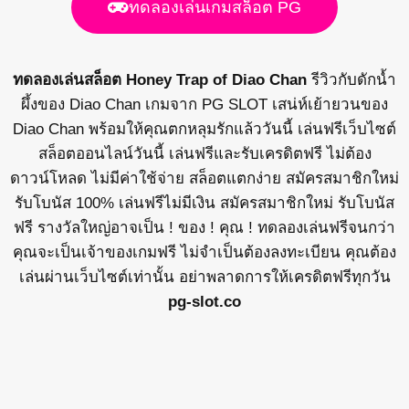
ทดลองเล่นเกมสล็อต PG
ทดลองเล่นสล็อต Honey Trap of Diao Chan
รีวิวกับดักน้ำ
ผึ้งของ Diao Chan เกมจาก PG SLOT เสน่ห์เย้ายวนของ
Diao Chan พร้อมให้คุณตกหลุมรักแล้ววันนี้ เล่นฟรีเว็บไซต์
สล็อตออนไลน์วันนี้ เล่นฟรีและรับเครดิตฟรี ไม่ต้อง
ดาวน์โหลด ไม่มีค่าใช้จ่าย สล็อตแตกง่าย สมัครสมาชิกใหม่
รับโบนัส 100% เล่นฟรีไม่มีเงิน สมัครสมาชิกใหม่ รับโบนัส
ฟรี รางวัลใหญ่อาจเป็น ! ของ ! คุณ ! ทดลองเล่นฟรีจนกว่า
คุณจะเป็นเจ้าของเกมฟรี ไม่จำเป็นต้องลงทะเบียน คุณต้อง
เล่นผ่านเว็บไซต์เท่านั้น อย่าพลาดการให้เครดิตฟรีทุกวัน
pg-slot.co