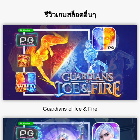
รีวิวเกมสล็อตอื่นๆ
Guardians of Ice & Fire