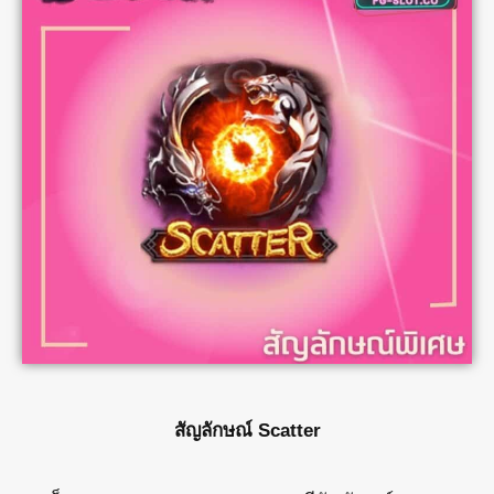
สัญลักษณ์ Scatter