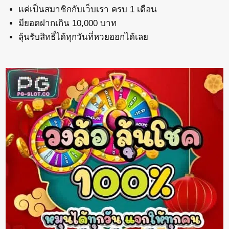
แค่เป็นสมาชิกกับเว็บเรา ครบ 1 เดือน
มียอดฝากเกิน 10,000 บาท
ลุ้นรับสิทธิ์ได้ทุกวันที่หวยออกได้เลย