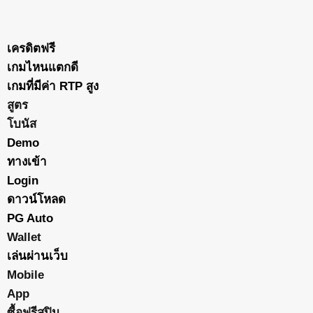
เครดิตฟรี
เกมไหนแตกดี
เกมที่มีค่า RTP สูง
สูตร
โบนัส
Demo
ทางเข้า
Login
ดาวน์โหลด
PG Auto
Wallet
เล่นผ่านเว็บ
Mobile
App
ซื้อฟรีสปิน