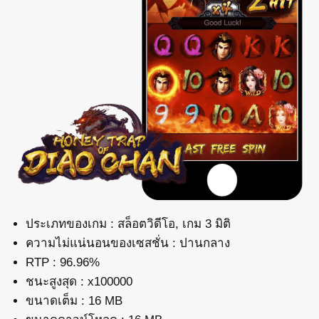
ประเภทของเกม : สล็อตวิดีโอ, เกม 3 มิติ
ความไม่แน่นอนของเซสชั่น : ปานกลาง
RTP : 96.96%
ชนะสูงสุด : x100000
ขนาดเต็ม : 16 MB