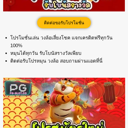
ติดต่อขอรับโปรโมชั่น
โปรโมชั่นเล่น วงล้อเสี่ยงโชค แจกเครดิตฟรีทุกวัน
100%
หมุนได้ทุกวัน รับโบนัสรางวัลเพียบ
ติดต่อรับโปรหมุน วงล้อ สอบถามผ่านแอดที่นี่