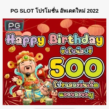
PG SLOT โปรโมชั่น อัพเดตใหม่ 2022