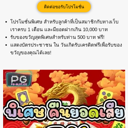
ติดต่อขอรับโปรโมชั่น
โปรโมชั่นพิเศษ สำหรับลูกค้าที่เป็นสมาชิกกับทางเว็บ
เราครบ 1 เดือน และมียอดฝากเกิน 10,000 บาท
รับของขวัญสุดพิเศษสำหรับท่าน 500 บาท ฟรี!
แสดงบัตรประชาชน ใน วันเกิดรับเครดิตฟรีเพื่อรับของ
ขวัญของคุณได้เลย!