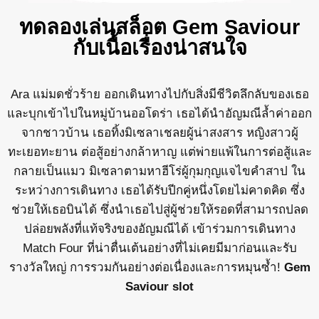
ทดลองเล่นสล็อต Gem Saviour
กับเนื้อเรื่องน่าสนใจ
Ara แม่มดชั่วร้าย ออกเดินทางไปกับสิ่งมีชีวิตลึกลับของเธอ
และบุกเข้าไปในหมู่บ้านออโดร่า เธอได้นำอัญมณีล้ำค่าออก
จากชาวบ้าน เธอทิ้งมิเซลาเชลยผู้น่าสงสาร หญิงสาวผู้
ทะเยอทะยาน ต่อสู้อย่างกล้าหาญ แต่พ่ายแพ้ในการต่อสู้และ
กลายเป็นแมว มิเซลาตามหาฮีโร่ผู้กุมกุญแจไขคำสาป ใน
ระหว่างการเดินทาง เธอได้รับปีกคู่หนึ่งโดยไม่คาดคิด ซึ่ง
ช่วยให้เธอบินได้ ซึ่งนำเธอไปสู่ผู้ช่วยให้รอดที่สามารถปลด
ปล่อยพลังที่แท้จริงของอัญมณีได้ เข้าร่วมการเดินทาง
Match Four ที่น่าตื่นเต้นอย่างที่ไม่เคยมีมาก่อนและรับ
รางวัลใหญ่ การรวมกันอย่างต่อเนื่องและการหมุนซ้ำ!
Gem
Saviour slot