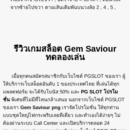
จากซ้ายไปขวา ตามเส้นเดิมพันบนวงล้อ 2 , 4 , 5 ,
รีวิวเกมสล็อต Gem Saviour
ทดลองเล่น
เมื่อทุกคนสมัครสมาชิกกับเว็บไซต์ PGSLOT ของเรา ผู้
ให้บริการเว็บสล็อตอันดับ 1 ของประเทศไทย ที่เล่นได้ทุก
แพลตฟอร์ม จะได้รับโบนัส 50% และ
PG SLOT โปรโม
ชั่น
พิเศษที่ไม่มีที่ไหนกล้าเสนอ นอกจากเว็บไซต์ PGSLOT
ของเรา
Gem Saviour png
เราจัดโปรโมชั่น ให้ทุกท่าน
แบบชุดใหญ่ไฟกระพริบเลยทีเดียว และทำเองได้ง่ายๆ ไม่
ต้องผ่านระบบ Call Center และเปิดบริการตลอด 24