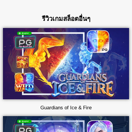
รีวิวเกมสล็อตอื่นๆ
Guardians of Ice & Fire