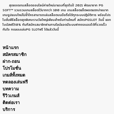
สุดยอดเกมสล็อตออนไลน์ค่ายใหม่มาแรงที่สุดในปี 2021 พัฒนาจาก PG
SOFT™ รวบรวมเกมสล็อตไว้มากกว่า 100 เกม เกมสล็อตแจ็ตพอตแตกง่ายมาก
เกมรูปแบบใหม่ไม่ซ้ำใครสามารถเล่นสล็อตบนมือถือได้ทุกระบบปฏิบัติการ พร้อมโปร
โมชั่นพีจีสล็อตสุดพิเศษรางวัลใหญ่เพียบสำหรับท่านไหนที่ สมัครPGSLOT วันนี้ แจก
โบนัสฟรี50% ทันทีสมัครสมาชิกผ่านทางไลน์แอดมีระบบฝากถอนออโต้ที่รวดเร็ว
ทันใจ ทดลองเล่นPG SLOTฟรี ได้แล้ววันนี้
หน้าแรก
สมัครสมาชิก
ฝาก-ถอน
โปรโมชั่น
เกมส์ทั้งหมด
ทดลองเล่นฟรี
บทความ
รีวิวเกมส์
ติดต่อเรา
บริการ