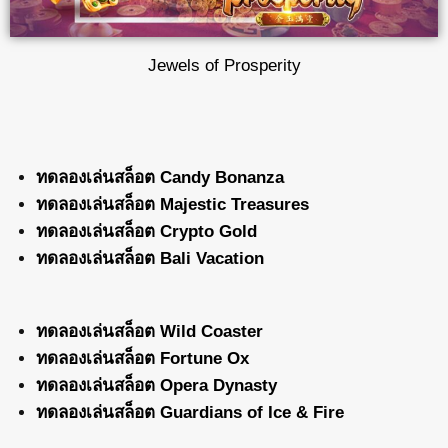
Jewels of Prosperity
ทดลองเล่นสล็อต Candy Bonanza
ทดลองเล่นสล็อต Majestic Treasures
ทดลองเล่นสล็อต Crypto Gold
ทดลองเล่นสล็อต Bali Vacation
ทดลองเล่นสล็อต Wild Coaster
ทดลองเล่นสล็อต Fortune Ox
ทดลองเล่นสล็อต Opera Dynasty
ทดลองเล่นสล็อต Guardians of Ice & Fire