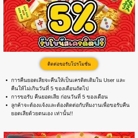
ติดต่อขอรับโปรโมชั่น
การคืนยอดเสียจะคืนให้เป็นเครดิตเติมใน User และ
คืนให้ไม่เกินวันที่ 5 ของเดือนถัดไป
การขอรับ คืนยอดเสีย ก่อนวันที่ 5 ของเดือน
ลูกค้าจะต้องแจ้งและต้องติดต่อกับทีมงานเพื่อขอรับคืน
ยอดเสียด้วยตนเอง เท่านั้น!!