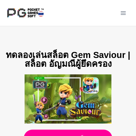
ทดลองเล่นสล็อต Gem Saviour |
สล็อต อัญมณีผู้ยึดครอง