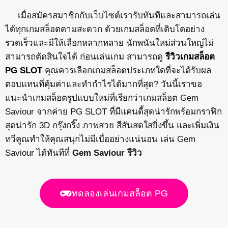
เมื่อสมัครสมาชิกกับเว็บไซต์เรารับทันทีและสามารถเล่น
ได้ทุกเกมสล็อตตามสะดวก ด้วยเกมสล็อตที่เติบโตอย่าง
รวดเร็วและมีให้เลือกหลากหลาย นักพนันใหม่ส่วนใหญ่ไม่
สามารถตัดสินใจได้ ก่อนเล่นเกม สามารถดู
รีวิวเกมสล็อต
PG SLOT
คุณควรเลือกเกมสล็อตประเภทใดที่จะได้รับผล
ตอบแทนที่คุ้มค่าและทำกำไรได้มากที่สุด? วันนี้เราขอ
แนะนำเกมสล็อตรูปแบบใหม่ที่เรียกว่าเกมสล็อต Gem
Saviour จากค่าย PG SLOT ที่มีแคนดี้สุดน่ารักพร้อมกราฟิก
สุดน่ารัก 3D กรุ๊งกริ๊ง ภาพสวย สีสันสดใสยิ่งขึ้น และเพิ่มเงิน
ทวีคูณทำให้คุณสนุกไม่มีเบื่ออย่างแน่นอน เล่น Gem
Saviour ได้ทันทีที่
Gem Saviour รีวิว
ทดลองเล่นเกมสล็อต PG