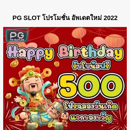
PG SLOT โปรโมชั่น อัพเดตใหม่ 2022