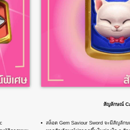
สัญลักษณ์ C
ic
สล็อต Gem Saviour Sword จะมีสัญลัก