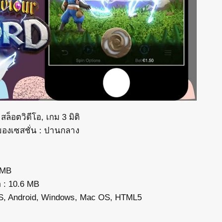
ล็อตวิดีโอ, เกม 3 มิติ
องเซสชั่น : ปานกลาง
 MB
: 10.6 MB
iOS, Android, Windows, Mac OS, HTML5