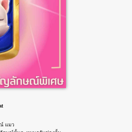
at
ษณ์ แมว