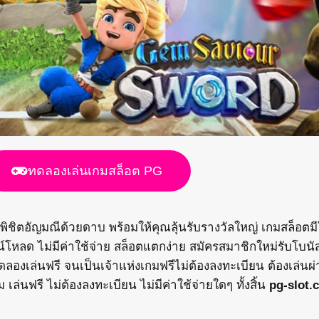
ทดลองเล่นเกมสล็อต PG
ิชิตอัญมณีด้วยดาบ พร้อมให้คุณลุ้นรับรางวัลใหญ่ เกมสล็อตม
์โหลด ไม่มีค่าใช้จ่าย สล็อตแตกง่าย สมัครสมาชิกใหม่รับโบนัส
ลองเล่นฟรี จนเป็นเจ้าแห่งเกมฟรีไม่ต้องลงทะเบียน ต้องเล่นผ่าน
เล่นฟรี ไม่ต้องลงทะเบียน ไม่มีค่าใช้จ่ายใดๆ ทั้งสิ้น
pg-slot.