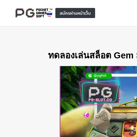
สมัครผ่านหน้าเว็บ
ทดลองเล่นสล็อต Gem 