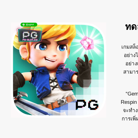
ทดล
เกมสล็
อย่าง
อย่าง
สามาร
“Gem 
Respin 
จะทำง
การเพิ