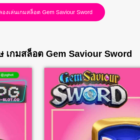
องเล่นเกมสล็อต Gem Saviour Sword
ศษ เกมสล็อต Gem Saviour Sword