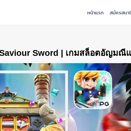
หน้าแรก
สมัครสมาช
Saviour Sword | เกมสล็อตอัญมณีแ