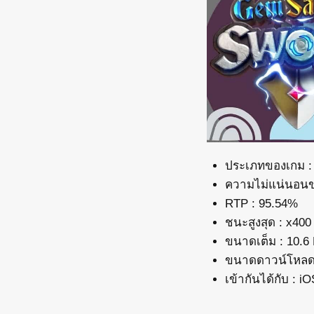
ประเภทของเกม : ส
ความไม่แน่นอนข
RTP : 95.54%
ชนะสูงสุด : x400
ขนาดเต็ม : 10.6
ขนาดดาวน์โหลด 
เข้ากันได้กับ : 