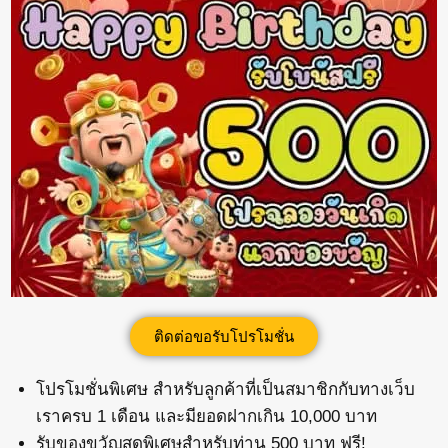
ติดต่อขอรับโปรโมชั่น
โปรโมชั่นพิเศษ สำหรับลูกค้าที่เป็นสมาชิกกับทางเว็บ
เราครบ 1 เดือน และมียอดฝากเกิน 10,000 บาท
รับของขวัญสุดพิเศษสำหรับท่าน 500 บาท ฟรี!