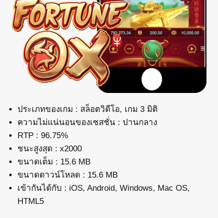
ประเภทของเกม : สล็อตวิดีโอ, เกม 3 มิติ
ความไม่แน่นอนของเซสชั่น : ปานกลาง
RTP : 96.75%
ชนะสูงสุด : x2000
ขนาดเต็ม : 15.6 MB
ขนาดดาวน์โหลด : 15.6 MB
เข้ากันได้กับ : iOS, Android, Windows, Mac OS,
HTML5