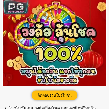
ติดต่อขอรับโปรโมชั่น
โปรโมชั่นเล่น วงล้อเสี่ยงโชค แจกเครดิตฟรีทุกวัน