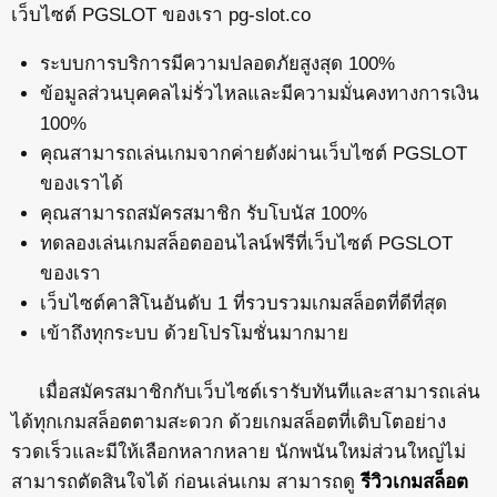
เว็บไซต์ PGSLOT ของเรา pg-slot.co
ระบบการบริการมีความปลอดภัยสูงสุด 100%
ข้อมูลส่วนบุคคลไม่รั่วไหลและมีความมั่นคงทางการเงิน
100%
คุณสามารถเล่นเกมจากค่ายดังผ่านเว็บไซต์ PGSLOT
ของเราได้
คุณสามารถสมัครสมาชิก รับโบนัส 100%
ทดลองเล่นเกมสล็อตออนไลน์ฟรีที่เว็บไซต์ PGSLOT
ของเรา
เว็บไซต์คาสิโนอันดับ 1 ที่รวบรวมเกมสล็อตที่ดีที่สุด
เข้าถึงทุกระบบ ด้วยโปรโมชั่นมากมาย
เมื่อสมัครสมาชิกกับเว็บไซต์เรารับทันทีและสามารถเล่น
ได้ทุกเกมสล็อตตามสะดวก ด้วยเกมสล็อตที่เติบโตอย่าง
รวดเร็วและมีให้เลือกหลากหลาย นักพนันใหม่ส่วนใหญ่ไม่
สามารถตัดสินใจได้ ก่อนเล่นเกม สามารถดู
รีวิวเกมสล็อต