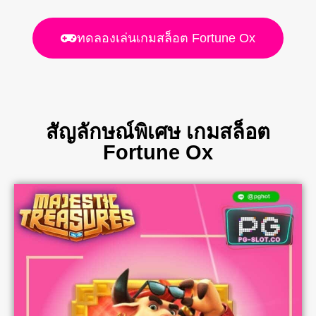
ทดลองเล่นเกมสล็อต Fortune Ox
สัญลักษณ์พิเศษ เกมสล็อต
Fortune Ox