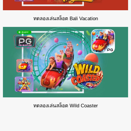
ทดลองเล่นสล็อต Bali Vacation
ทดลองเล่นสล็อต Wild Coaster