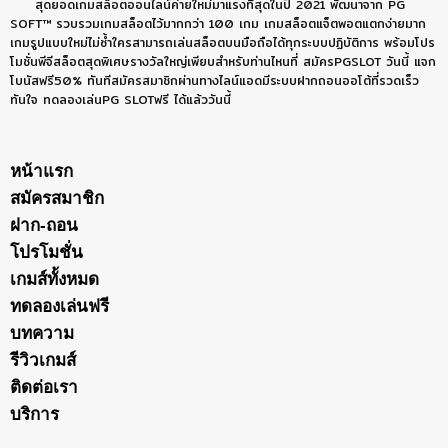
สุดยอดเกมสล็อตออนไลน์ค่ายใหม่มาแรงที่สุดในปี 2021 พัฒนาจาก PG
SOFT™ รวบรวมเกมสล็อตไว้มากกว่า 100 เกม เกมสล็อตแจ็ตพอตแตกง่ายมาก
เกมรูปแบบใหม่ไม่ซ้ำใครสามารถเล่นสล็อตบนมือถือได้ทุกระบบปฏิบัติการ พร้อมโปร
โมชั่นพีจีสล็อตสุดพิเศษรางวัลใหญ่เพียบสำหรับท่านไหนที่ สมัครPGSLOT วันนี้ แจก
โบนัสฟรี50% ทันทีสมัครสมาชิกผ่านทางไลน์แอดมีระบบฝากถอนออโต้ที่รวดเร็ว
ทันใจ ทดลองเล่นPG SLOTฟรี ได้แล้ววันนี้
หน้าแรก
สมัครสมาชิก
ฝาก-ถอน
โปรโมชั่น
เกมส์ทั้งหมด
ทดลองเล่นฟรี
บทความ
รีวิวเกมส์
ติดต่อเรา
บริการ