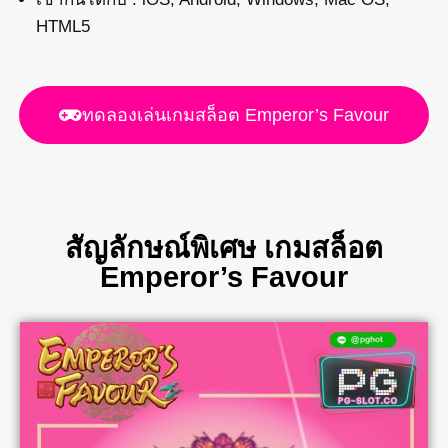
HTML5
ทดลองเล่นเกมสล็อต Emperor’s Favour
สัญลักษณ์พิเศษ เกมสล็อต
Emperor’s Favour