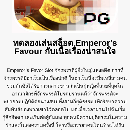
ทดลองเล่นสล็อต Emperor’s
Favour กับเนื้อเรื่องน่าสนใจ
Emperor’s Favor Slot จักรพรรดิผู้ยิ่งใหญ่แห่งอดีต การที่
จักรพรรดิมีฮาเร็มเป็นเรื่องปกติ ในฮาเร็มนี้จะมีมเหสีสามคน
รวมกันซึ่งได้รับการกล่าวขานว่าเป็นผู้หญิงที่สวยที่สุดใน
อาณาจักรที่จักรพรรดิโปรดปรานแม้ว่าจักรพรรดิจะ
พยายามปฏิบัติต่อนางสนมทั้งสามก็ยุติธรรม เพื่อรักษาความ
สัมพันธ์ของพวกเขาไว้ตลอดไป แต่เมื่อเวลาผ่านไปฉันเริ่ม
รู้สึกอิจฉาและเริ่มต่อสู้กันเอง ทุกคนมีความยุติธรรมในความ
รักและในสงครามครั้งนี้ ใครหรือภรรยาคนไหน? จะได้รับ