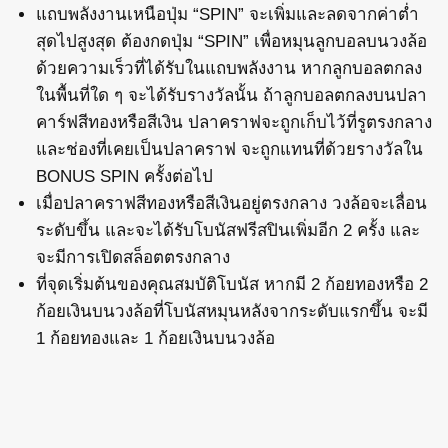
แถบพลังงานเหนือปุ่ม “SPIN” จะเพิ่มและลดจากค่าต่ำ
สุดไปสูงสุด ต้องกดปุ่ม “SPIN” เพื่อหมุนลูกบอลบนวงล้อ
ด้วยความเร็วที่ได้รับในแถบพลังงาน หากลูกบอลตกลง
ในพื้นที่ใด ๆ จะได้รับรางวัลนั้น ถ้าลูกบอลตกลงบนปลา
คาร์ฟสีทองหรือสีเงิน ปลาคราฟจะถูกเก็บไว้ที่รูตรงกลาง
และช่องที่เคยเป็นปลาคราฟ จะถูกแทนที่ด้วยรางวัลใน
BONUS SPIN ครั้งต่อไป
เมื่อปลาคราฟสีทองหรือสีเงินอยู่ตรงกลาง วงล้อจะเลื่อน
ระดับขึ้น และจะได้รับโบนัสฟรีสปินเพิ่มอีก 2 ครั้ง และ
จะมีการเปิดสล็อตตรงกลาง
ที่จุดเริ่มต้นของคุณสมบัติโบนัส หากมี 2 ก้อยทองหรือ 2
ก้อยเงินบนวงล้อที่โบนัสหมุนหลังจากระดับแรกขึ้น จะมี
1 ก้อยทองและ 1 ก้อยเงินบนวงล้อ