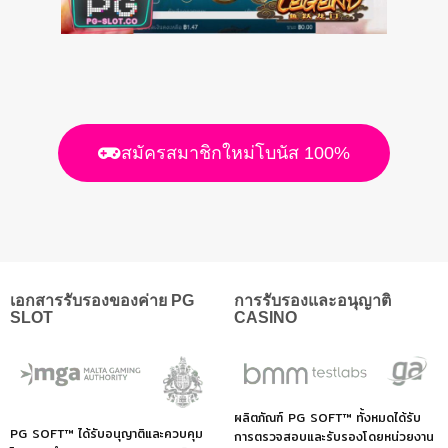
สมัครสมาชิกใหม่โบนัส 100%
เอกสารรับรองของค่าย PG
การรับรองและอนุญาติ
SLOT
CASINO
ผลิตภัณฑ์ PG SOFT™ ทั้งหมดได้รับ
PG SOFT™ ได้รับอนุญาติและควบคุม
การตรวจสอบและรับรองโดยหน่วยงาน