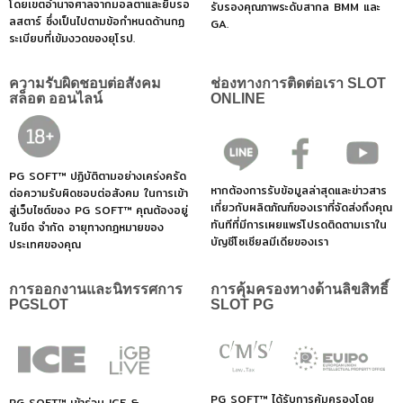
โดยเขตอำนาจศาลจากมอลตาและยิบรอ
รับรองคุณภาพระดับสากล BMM และ
ลสตาร์ ซึ่งเป็นไปตามข้อกำหนดด้านกฏ
GA.
ระเบียบที่เข้มงวดของยุโรป.
ความรับผิดชอบต่อสังคม
ช่องทางการติดต่อเรา SLOT
สล็อต ออนไลน์
ONLINE
PG SOFT™ ปฏิบัติตามอย่างเคร่งครัด
หากต้องการรับข้อมูลล่าสุดและข่าวสาร
ต่อความรับผิดชอบต่อสังคม ในการเข้า
เกี่ยวกับผลิตภัณฑ์ของเราที่จัดส่งถึงคุณ
สู่เว็บไซต์ของ PG SOFT™ คุณต้องอยู่
ทันทีที่มีการเผยแพร่โปรดติดตามเราใน
ในขีด จำกัด อายุทางกฎหมายของ
บัญชีโซเชียลมีเดียของเรา
ประเทศของคุณ
การออกงานและนิทรรศการ
การคุ้มครองทางด้านลิขสิทธิ์
PGSLOT
SLOT PG
PG SOFT™ ได้รับการคุ้มครองโดย
PG SOFT™ เข้าร่วม ICE &