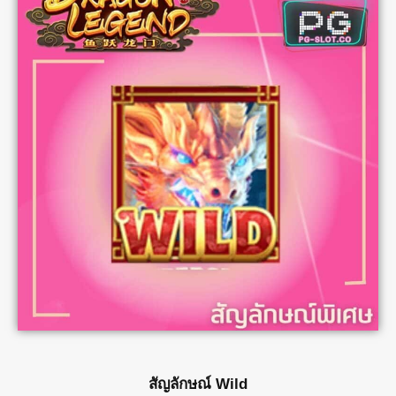
สัญลักษณ์ Wild