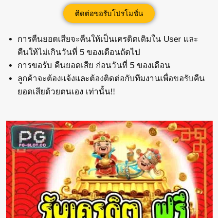
ติดต่อขอรับโปรโมชั่น
การคืนยอดเสียจะคืนให้เป็นเครดิตเติมใน User และ
คืนให้ไม่เกินวันที่ 5 ของเดือนถัดไป
การขอรับ คืนยอดเสีย ก่อนวันที่ 5 ของเดือน
ลูกค้าจะต้องแจ้งและต้องติดต่อกับทีมงานเพื่อขอรับคืน
ยอดเสียด้วยตนเอง เท่านั้น!!