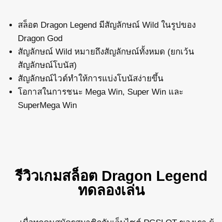
สล็อต Dragon Legend มีสัญลักษณ์ Wild ในรูปของ
Dragon God
สัญลักษณ์ Wild หมายถึงสัญลักษณ์ทั้งหมด (ยกเว้น
สัญลักษณ์โบนัส)
สัญลักษณ์ไวด์ทำให้การแบ่งโบนัสง่ายขึ้น
โอกาสในการชนะ Mega Win, Super Win และ
SuperMega Win
รีวิวเกมสล็อต Dragon Legend
ทดลองเล่น