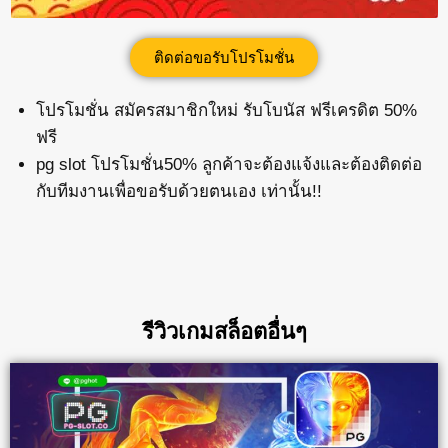
ติดต่อขอรับโปรโมชั่น
โปรโมชั่น สมัครสมาชิกใหม่ รับโบนัส ฟรีเครดิต 50%
ฟรี
pg slot โปรโมชั่น50% ลูกค้าจะต้องแจ้งและต้องติดต่อ
กับทีมงานเพื่อขอรับด้วยตนเอง เท่านั้น!!
รีวิวเกมสล็อตอื่นๆ