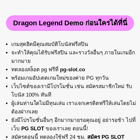
Dragon Legend Demo ก่อนใครได้ที่นี่
เกมสุดฮิตมีคุณสมบัติโบนัสฟรีสปิน
จะทำให้คุณได้รับฟรีสปิน และรางวัลอื่นๆ ภายในเกมอีก
มากมาย
ทดลองสล็อต pg ฟรีที่
pg-slot.co
พร้อมเกมอัปเดตเกมใหม่ของค่าย PG ทุกวัน
เว็บไซต์ของเรามีโปรโมชั่น เช่น สมัครสมาชิกใหม่ รับ
โบนัส 100% ทันที
ผู้เล่นท่านใดไม่มีทุนเล่น เราแจกเครดิตฟรีให้เล่นโดยไม่
ต้องฝากเลย
ยังมีโปรโมชั่นอื่นๆ อีกมากมายรอคุณอยู่ อย่ารอช้า ไปที่
เว็บ
PG SLOT
ของเราเลย ตอนนี้!
สมัครตอนนี้ ทดลองใช้ฟรี 24 ชม.
สมัคร PG SLOT