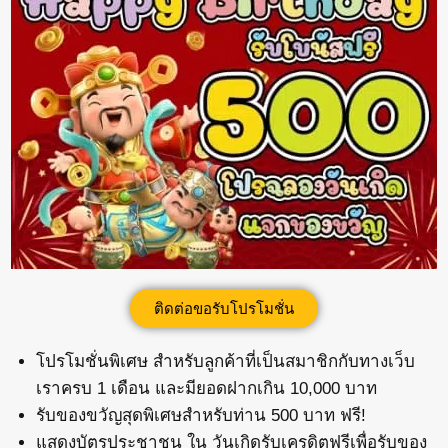
ติดต่อขอรับโปรโมชั่น
โปรโมชั่นพิเศษ สำหรับลูกค้าที่เป็นสมาชิกกับทางเว็บ
เราครบ 1 เดือน และมียอดฝากเกิน 10,000 บาท
รับของขวัญสุดพิเศษสำหรับท่าน 500 บาท ฟรี!
แสดงบัตรประชาชน ใน วันเกิดรับเครดิตฟรีเพื่อรับของ