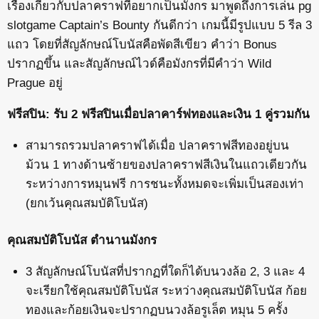
เรื่องเกี่ยวกับปลาคราฟที่อยากเป็นมังกร มาพูดถึงการเล่น pg
slotgame Captain’s Bounty กันดีกว่า เกมนี้มีรูปแบบ 5 รีล 3
แถว โดยที่สัญลักษณ์โบนัสคือพัดสีเขียว คำว่า Bonus
ปรากฏขึ้น และสัญลักษณ์ไวด์คือมังกรที่มีคำว่า Wild
Prague อยู่
ฟรีสปิน: รับ 2 ฟรีสปินเมื่อปลาคาร์ฟทองและเงิน 1 คู่รวมกัน
สามารถรวมปลาคราฟได้เมื่อ ปลาคราฟสีทองอยู่บน
ม้วน 1 ทางด้านซ้ายของปลาคราฟสีเงินในแถวเดียวกัน
ระหว่างการหมุนฟรี การชนะทั้งหมดจะเพิ่มเป็นสองเท่า
(ยกเว้นคุณสมบัติโบนัส)
คุณสมบัติโบนัส ตำนานมังกร
3 สัญลักษณ์โบนัสที่ปรากฏที่ใดก็ได้บนวงล้อ 2, 3 และ 4
จะเรียกใช้คุณสมบัติโบนัส ระหว่างคุณสมบัติโบนัส ก้อย
ทองและก้อยเงินจะปรากฏบนวงล้อรูเล็ต หมุน 5 ครั้ง