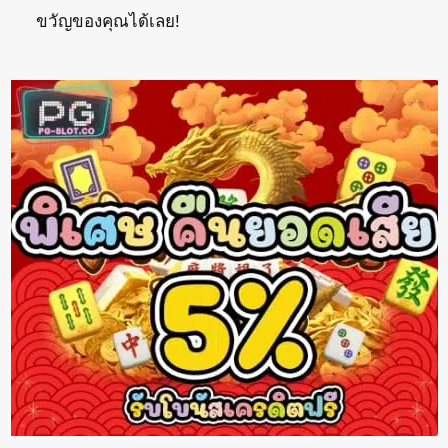
ขวัญของคุณได้เลย!