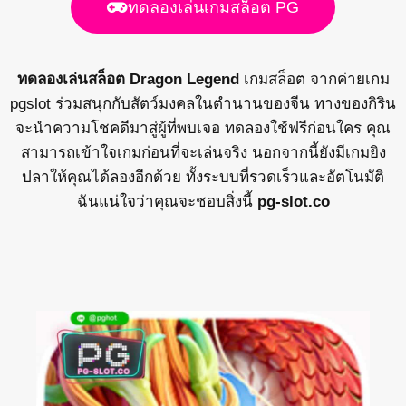
ทดลองเล่นเกมสล็อต PG
ทดลองเล่นสล็อต Dragon Legend
เกมสล็อต จากค่ายเกม
pgslot ร่วมสนุกกับสัตว์มงคลในตำนานของจีน ทางของกิริน
จะนำความโชคดีมาสู่ผู้ที่พบเจอ ทดลองใช้ฟรีก่อนใคร คุณ
สามารถเข้าใจเกมก่อนที่จะเล่นจริง นอกจากนี้ยังมีเกมยิง
ปลาให้คุณได้ลองอีกด้วย ทั้งระบบที่รวดเร็วและอัตโนมัติ
ฉันแน่ใจว่าคุณจะชอบสิ่งนี้
pg-slot.co