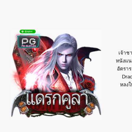
เจ้าชา
หนังแนว
อัตราร
Drac
หลงใ