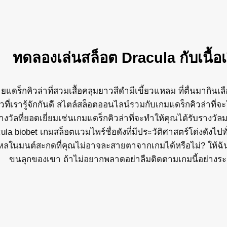
ทดลองเล่นสล็อต Dracula กับเนื้อเ
ยแดร็กคิวล่าที่สวมเสื้อคลุมยาวสีดำมีเขี้ยวแหลม ที่ตื่นมากิน
ที่เรารู้จักกันดี สไตล์สล็อตออนไลน์รวมกับเกมแดร็กคิวล่าที่
างวัลที่ยอดเยี่ยมเช่นเกมแดร็กคิวล่าที่จะทำให้คุณได้รับรางว
ula biobet เกมสล็อตแวมไพร์ชื่อดังที่มีประวัติศาสตร์โด่งดังไป
หลในมนต์สะกดที่คุณไม่อาจละสายตาจากเกมได้หรือไม่? ให้ฉั
ขนลุกของเขา ถ้าไม่อยากพลาดอย่าลืมติดตามเกมนี้อย่างระ