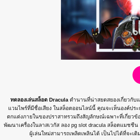
ทดลองเล่นสล็อต Dracula
ตำนานที่น่าสยดสยองเกี่ยวกับแวม
แวมไพร์ที่มีชื่อเสียง ในสล็อตออนไลน์นี้ คุณจะเห็นองค์ป
ตกแต่งภายในของปราสาทรวมถึงสัญลักษณ์เฉพาะที่เกี่ยวข้องกั
พัฒนาเครื่องในลาสเวกัส ลอง pg slot dracula สล็อตแมชชีน
ผู้เล่นใหม่สามารถเพลิดเพลินได้ เป็นไปได้ที่จ