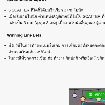
6 SCATTER ที่ใดก็ได้บนรีลเรียก 3 เกมโบนัส
เมื่อเริ่มเกมโบนัส ตำแหน่งสัญลักษณ์ที่ไม่ใช่ SCATTE
กลับเป็น 3 เกม (สูงสุด 3 เกม) เมื่อเกมโบนัสสิ้นสุดลง 
Winning Line Bets
มี 5 วิธีในการทำคะแนนในเกม การเชื่อมต่อทั้งหมดจะต้
คำนวณในแต่ละเพย์ไลน์
ในกรณีที่ขาดการเชื่อมต่อ ทำงานผิดปกติ หรือเงื่อนไขผิ