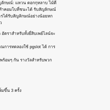
ัญลักษณ์: แหวน ดอกกุหลาบ ไม้ตี
ทำคอมโบที่ชนะได้ รับสัญลักษณ์
การได้รับสัญลักษณ์อย่างน้อยหก
ว
ัตราสำหรับทั้งยี่สิบเพย์ไลน์จะ
วณการทดลองใช้ pgslot ได้ การ
ะพร้อมๆ กัน รางวัลสำหรับพวก
ขึ้น 3 ครั้ง