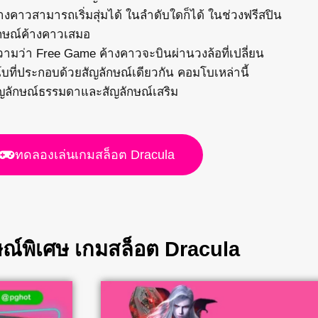
างคาวสามารถเริ่มสุ่มได้ ในลำดับใดก็ได้ ในช่วงฟรีสปิน
ักษณ์ค้างคาวเสมอ
วามว่า Free Game ค้างคาวจะบินผ่านวงล้อที่เปลี่ยน
บที่ประกอบด้วยสัญลักษณ์เดียวกัน คอมโบเหล่านี้
สัญลักษณ์ธรรมดาและสัญลักษณ์เสริม
ทดลองเล่นเกมสล็อต Dracula
ษณ์พิเศษ เกมสล็อต Dracula