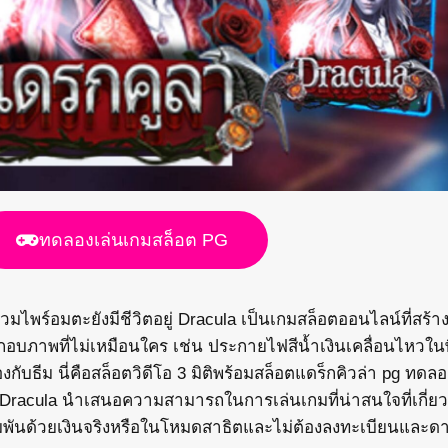
ทดลองเล่นเกมสล็อต PG
ไพร์อมตะยังมีชีวิตอยู่ Dracula เป็นเกมสล็อตออนไลน์ที่สร้างโ
ระกอบภาพที่ไม่เหมือนใคร เช่น ประกายไฟสีน้ำเงินเคลื่อนไหวใน
บธีม นี่คือสล็อตวิดีโอ 3 มิติพร้อมสล็อตแดร็กคิวล่า pg ทดลอ
 Dracula นำเสนอความสามารถในการเล่นเกมที่น่าสนใจที่เกี่ยว
ะเดิมพันด้วยเงินจริงหรือในโหมดสาธิตและไม่ต้องลงทะเบียนและ