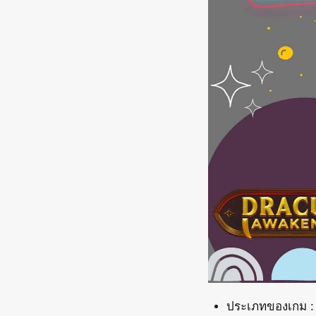
ประเภทของเกม : ส