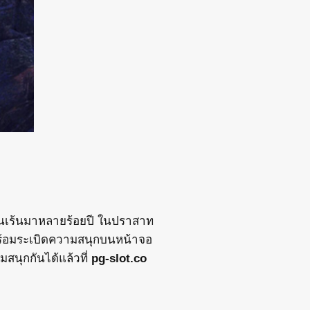
่อนเร้นมาหลายร้อยปี ในปราสาท
 พร้อมระเบิดความสนุกบนหน้าจอ
สนุกกันได้แล้วที่
pg-slot.co