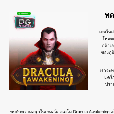
ทด
เกมใหม่
โหมดก
กล้าเ
ของภูม
เราจะพา
แดร็
ปราส
พบกับความสนุกในเกมสล็อตเดโม Dracula Awakening สล็อตที