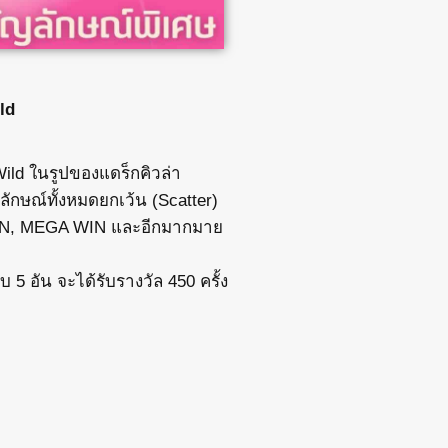
ld
ild ในรูปของแดร็กคิวล่า
ลักษณ์ทั้งหมดยกเว้น (Scatter)
 WIN, MEGA WIN และอีกมากมาย
5 อัน จะได้รับรางวัล 450 ครั้ง