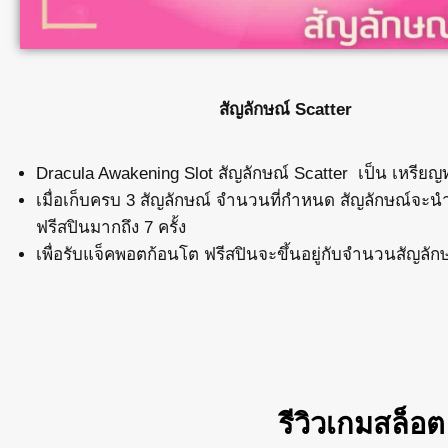
สัญลักษณ์ Scatter
Dracula Awakening Slot สัญลักษณ์ Scatter เป็น เหรียญ
เมื่อเก็บครบ 3 สัญลักษณ์ จำนวนที่กำหนด สัญลักษณ์จะนำ
ฟรีสปินมากถึง 7 ครั้ง
เพื่อรับแจ็คพอตก้อนโต ฟรีสปินจะขึ้นอยู่กับจำนวนสัญลักษณ์ท
รีวิวเกมสล็