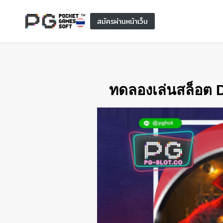
สมัครผ่านหน้าเว็บ
ทดลองเล่นสล็อต D