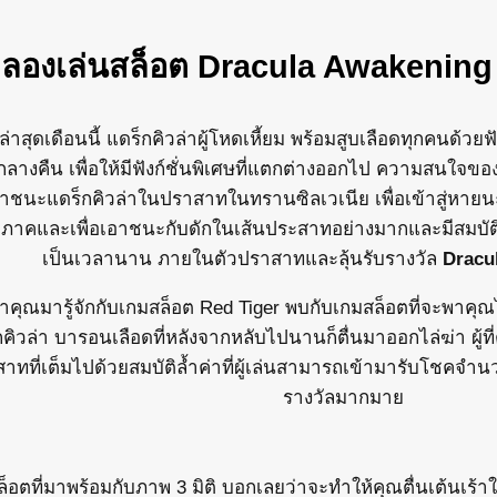
ลองเล่นสล็อต Dracula Awakening เน
ล่าสุดเดือนนี้ แดร็กคิวล่าผู้โหดเหี้ยม พร้อมสูบเลือดทุกคนด้วย
ลางคืน เพื่อให้มีฟังก์ชั่นพิเศษที่แตกต่างออกไป ความสนใจ
อาชนะแดร็กคิวล่าในปราสาทในทรานซิลเวเนีย เพื่อเข้าสู่หาย
ิภาคและเพื่อเอาชนะกับดักในเส้นประสาทอย่างมากและมีสมบัต
เป็นเวลานาน ภายในตัวปราสาทและลุ้นรับรางวัล
Dracu
คุณมารู้จักกับเกมสล็อต Red Tiger พบกับเกมสล็อตที่จะพาคุณ
กคิวล่า บารอนเลือดที่หลังจากหลับไปนานก็ตื่นมาออกไล่ฆ่า ผู
าทที่เต็มไปด้วยสมบัติล้ำค่าที่ผู้เล่นสามารถเข้ามารับโชคจำน
รางวัลมากมาย
่มาพร้อมกับภาพ 3 มิติ บอกเลยว่าจะทำให้คุณตื่นเต้นเร้าใ