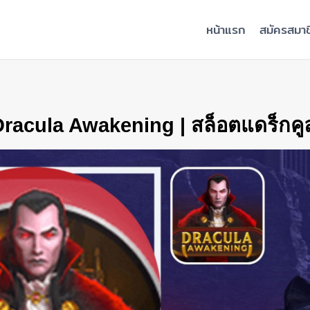
หน้าแรก
สมัครสมาช
racula Awakening | สล็อตแดร็กคูล