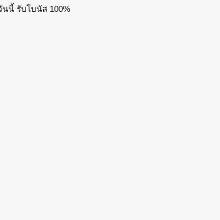
วันนี้ รับโบนัส 100%