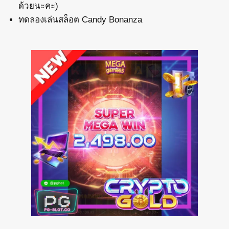
ด้วยนะคะ)
ทดลองเล่นสล็อต Candy Bonanza