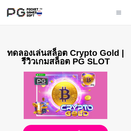
ทดลองเล่นสล็อต Crypto Gold |
รีวิวเกมสล็อต PG SLOT