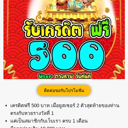
ติดต่อขอรับโปรโมชั่น
เครดิตฟรี 500 บาท เมื่อยูสเซอร์ 2 ตัวสุดท้ายของท่าน
ตรงกับหวยรางวัลที่ 1
แค่เป็นสมาชิกกับเว็บเรา ครบ 1 เดือน