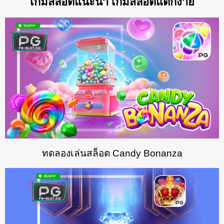
เกมสล็อตแนะนำ เกมสล็อตแตกง่าย
ทดลองเล่นสล็อต Candy Bonanza