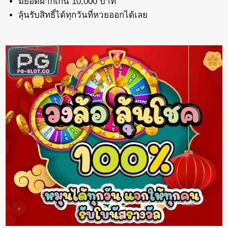
มียอดฝากเกิน 10,000 บาท
ลุ้นรับสิทธิ์ได้ทุกวันที่หวยออกได้เลย