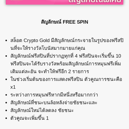
สัญลักษณ์ FREE SPIN
สล็อต Crypto Gold มีสัญลักษณ์กระจายในรูปของฟรีสปิ
นที่จะให้รางวัลโบนัสมากมายแก่คุณ
สัญลักษณ์ฟรีสปินที่ปรากฏทุกที่ 4 ฟรีสปินจะเริ่มขึ้น 10
ฟรีสปินจะได้รับรางวัลพร้อมสัญลักษณ์การหมุนฟรีเพิ่ม
เติมแต่ละอัน จะทำให้ฟรีอีก 2 รายการ
ในช่วงเริ่มต้นของการแสดงฟรีสปิน ตัวคูณการชนะคือ
x1
ระหว่างการหมุนฟรีหากมีหนึ่งหรือมากกว่า
สัญลักษณ์ที่ชนะบนล้อหลังจ่ายชัยชนะและ
สัญลักษณ์ใหม่ได้ลดลง ชัยชนะ
ตัวคูณจะเพิ่มขึ้น 1