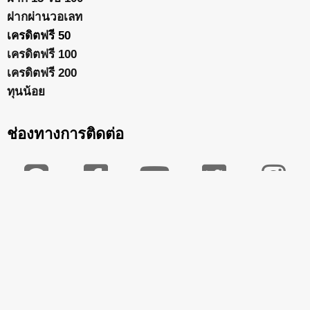
ฝากผ่านวอเลท
เครดิตฟรี 50
เครดิตฟรี 100
เครดิตฟรี 200
ทุนน้อย
ช่องทางการติดต่อ