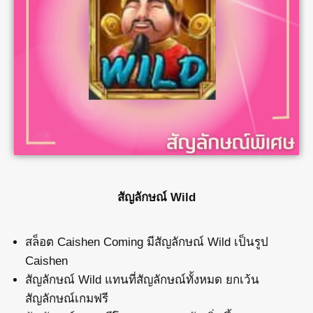
สัญลักษณ์ Wild
สล็อต Caishen Coming มีสัญลักษณ์ Wild เป็นรูป
Caishen
สัญลักษณ์ Wild แทนที่สัญลักษณ์ทั้งหมด ยกเว้น
สัญลักษณ์เกมฟรี