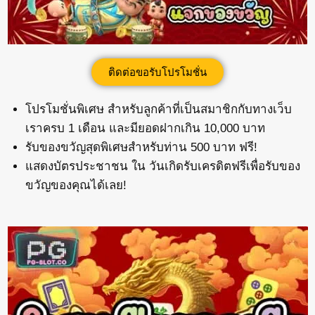
ติดต่อขอรับโปรโมชั่น
โปรโมชั่นพิเศษ สำหรับลูกค้าที่เป็นสมาชิกกับทางเว็บ
เราครบ 1 เดือน และมียอดฝากเกิน 10,000 บาท
รับของขวัญสุดพิเศษสำหรับท่าน 500 บาท ฟรี!
แสดงบัตรประชาชน ใน วันเกิดรับเครดิตฟรีเพื่อรับของ
ขวัญของคุณได้เลย!