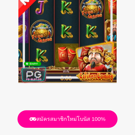
สมัครสมาชิกใหม่โบนัส 100%