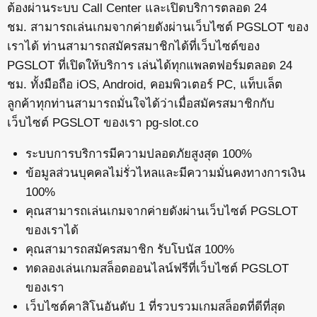
ต้องผ่านระบบ Call Center และเปิดบริการตลอด 24
ชม. สามารถเล่นเกมจากค่ายดังผ่านเว็บไซต์ PGSLOT ของ
เราได้ ท่านสามารถสมัครสมาชิกได้ที่เว็บไซต์ของ
PGSLOT ที่เปิดให้บริการ เล่นได้ทุกแพลตฟอร์มตลอด 24
ชม. ทั้งมือถือ iOS, Android, คอมพิวเตอร์ PC, แท็บเล็ต
ลูกค้าทุกท่านสามารถมั่นใจได้ว่าเมื่อสมัครสมาชิกกับ
เว็บไซต์ PGSLOT ของเรา pg-slot.co
ระบบการบริการมีความปลอดภัยสูงสุด 100%
ข้อมูลส่วนบุคคลไม่รั่วไหลและมีความมั่นคงทางการเงิน
100%
คุณสามารถเล่นเกมจากค่ายดังผ่านเว็บไซต์ PGSLOT
ของเราได้
คุณสามารถสมัครสมาชิก รับโบนัส 100%
ทดลองเล่นเกมสล็อตออนไลน์ฟรีที่เว็บไซต์ PGSLOT
ของเรา
เว็บไซต์คาสิโนอันดับ 1 ที่รวบรวมเกมสล็อตที่ดีที่สุด