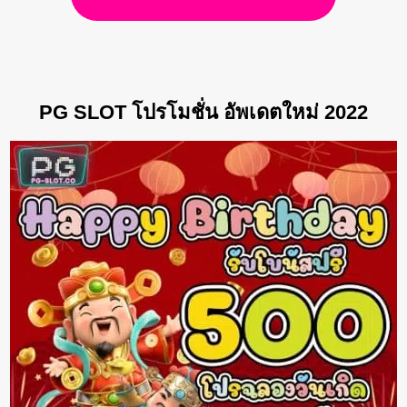
PG SLOT โปรโมชั่น อัพเดตใหม่ 2022