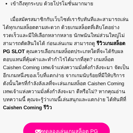
เข้าถึงทุกระบบ ด้วยโปรโมชั่นมากมาย
เมื่อสมัครสมาชิกกับเว็บไซต์เรารับทันทีและสามารถเล่น
ได้ทุกเกมสล็อตตามสะดวก ด้วยเกมสล็อตที่เติบโตอย่าง
รวดเร็วและมีให้เลือกหลากหลาย นักพนันใหม่ส่วนใหญ่ไม่
สามารถตัดสินใจได้ ก่อนเล่นเกม สามารถดู
รีวิวเกมสล็อต
PG SLOT
คุณควรเลือกเกมสล็อตประเภทใดที่จะได้รับผล
ตอบแทนที่คุ้มค่าและทำกำไรได้มากที่สุด? เกมสล็อต
Caishen Coming เทพเจ้าแห่งความมั่งคั่งกำลังจะมา จัดเป็น
อีกเกมหนึ่งของเว็บที่แตกง่าย จากเกมนับร้อยที่มีให้บริการ
ดังนั้นใครที่กำลังลังเลที่จะเล่นเกมสล็อต Caishen Coming
เทพเจ้าแห่งความมั่งคั่งกำลังจะมา ดีหรือไม่? หากคุณอ่าน
บทความนี้ คุณจะรู้ว่าเกมนี้เล่นสนุกและแตกง่าย ได้ทันทีที่
Caishen Coming รีวิว
ทดลองเล่นเกมสล็อต PG