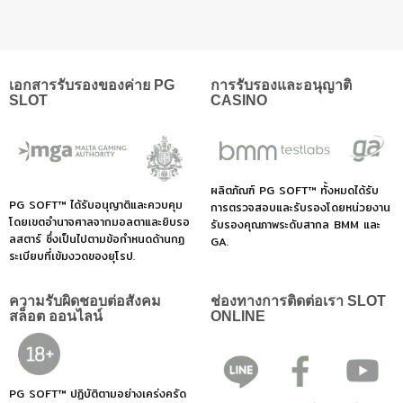
เอกสารรับรองของค่าย PG
การรับรองและอนุญาติ
SLOT
CASINO
ผลิตภัณฑ์ PG SOFT™ ทั้งหมดได้รับ
PG SOFT™ ได้รับอนุญาติและควบคุม
การตรวจสอบและรับรองโดยหน่วยงาน
โดยเขตอำนาจศาลจากมอลตาและยิบรอ
รับรองคุณภาพระดับสากล BMM และ
ลสตาร์ ซึ่งเป็นไปตามข้อกำหนดด้านกฏ
GA.
ระเบียบที่เข้มงวดของยุโรป.
ความรับผิดชอบต่อสังคม
ช่องทางการติดต่อเรา SLOT
สล็อต ออนไลน์
ONLINE
PG SOFT™ ปฏิบัติตามอย่างเคร่งครัด