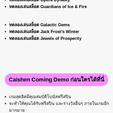
ทดลองเล่นสล็อต Guardians of Ice & Fire
ทดลองเล่นสล็อต Galactic Gems
ทดลองเล่นสล็อต Jack Frost’s Winter
ทดลองเล่นสล็อต Jewels of Prosperity
Caishen Coming Demo ก่อนใครได้ที่นี่
เกมสุดฮิตมีคุณสมบัติโบนัสฟรีสปิน
จะทำให้คุณได้รับฟรีสปิน และรางวัลอื่นๆ ภายในเกมอีก
มากมาย