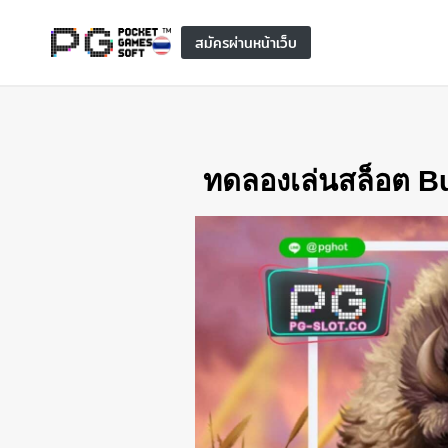
สมัครผ่านหน้าเว็บ
ทดลองเล่นสล็อต Buf