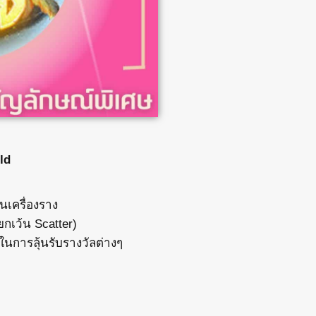
ld
เครื่องราง
กเว้น Scatter)
นการลุ้นรับรางวัลต่างๆ