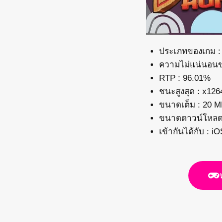
ประเภทของเกม : ส
ความไม่แน่นอนข
RTP : 96.01%
ชนะสูงสุด : x126
ขนาดเต็ม : 20 M
ขนาดดาวน์โหลด
เข้ากันได้กับ : 