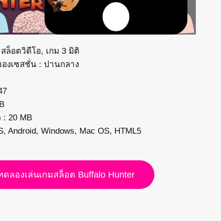
ล็อตวิดีโอ, เกม 3 มิติ
องเซสชั่น : ปานกลาง
47
B
 : 20 MB
iOS, Android, Windows, Mac OS, HTML5
ทดลองเล่นเกมสล็อต Buffalo Hunter