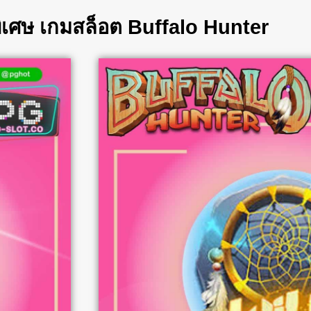
ิเศษ เกมสล็อต Buffalo Hunter