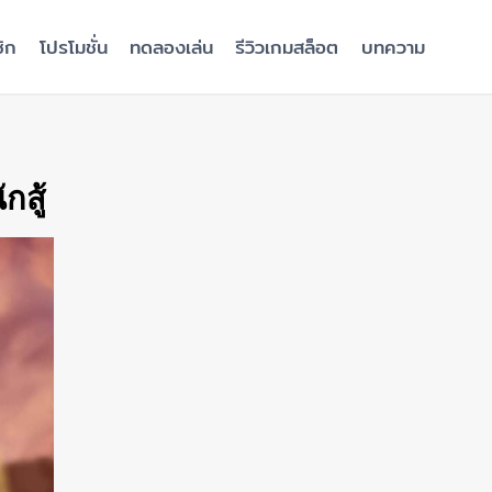
ิก
โปรโมชั่น
ทดลองเล่น
รีวิวเกมสล็อต
บทความ
กสู้