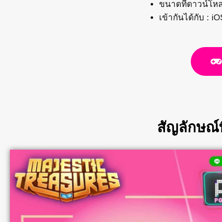
ขนาดที่ดาวน์โหล
เข้ากันได้กับ : 
สัญลักษณ์