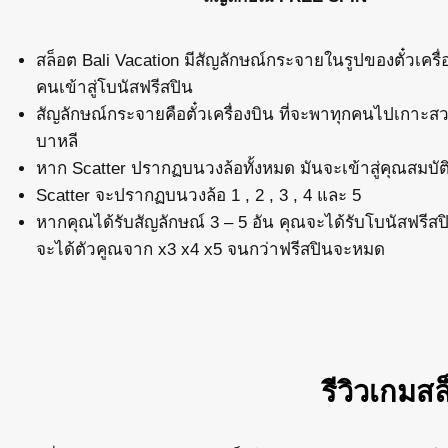
สล็อต Bali Vacation มีสัญลักษณ์กระจายในรูปของตั๋วเครื่อ
คนเข้าสู่โบนัสฟรีสปิน
สัญลักษณ์กระจายคือตั๋วเครื่องบิน ที่จะพาทุกคนไปเกาะสวรร
บาหลี
หาก Scatter ปรากฏบนวงล้อทั้งหมด มันจะเข้าสู่คุณสมบัต
Scatter จะปรากฏบนวงล้อ 1 , 2 , 3 , 4 และ 5
หากคุณได้รับสัญลักษณ์ 3 – 5 อัน คุณจะได้รับโบนัสฟรีสปิ
จะได้ตัวคูณจาก x3 x4 x5 จนกว่าฟรีสปินจะหมด
รีวิวเกมส