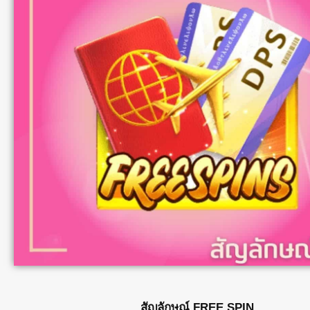
สัญลักษณ์ FREE SPIN