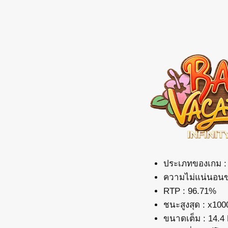
ประเภทของเกม : ส
ความไม่แน่นอนขอ
RTP : 96.71%
ชนะสูงสุด : x100
ขนาดเต็ม : 14.4