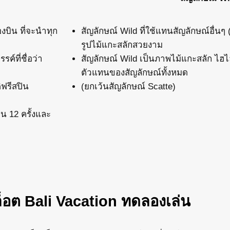
งบิน ที่จะนำทุก
สัญลักษณ์ Wild ที่ใช้แทนสัญลักษณ์อื่นๆ 
รูปไม้แกะสลักสวยงาม
ค์ที่ชื่อว่า
สัญลักษณ์ Wild เป็นภาพไม้แกะสลัก ไฮไ
ตัวแทนของสัญลักษณ์ทั้งหมด
ิฟรีสปิน
(ยกเว้นสัญลักษณ์ Scatte)
น 12 ครั้งและ
ล็อต Bali Vacation ทดลองเล่น