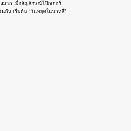
งมาก เมื่อสัญลักษณ์โป๊กเกอร์
ช่นกัน เริ่มต้น “วันหยุดในบาหลี”