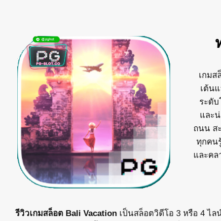
เกมสล
เต้นแ
ระดับ
และน่
ถนน สะ
ทุกคนร
และคลา
รีวิวเกมสล็อต Bali Vacation
เป็นสล็อตวิดีโอ 3 หรือ 4 ไลน์