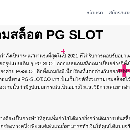
หน้าแรก
สมัครสมาช
เกมสล็อต PG SLOT
กำลังเป็นกระแสมาแรงที่สุดในปี 2021 ที่ได้รับการตอบรับอย่
สล็อตรูปแบบเดิม ๆ PG SLOT ออกแบบเกมสล็อตมาเป็นอย่างดีทั
นของค่าย PGSLOT อีกทั้งเกมยังมีเนื้อเรื่องที่แตกต่างกันออกไปท
ในตอนนี้ทาง PG-SLOT.CO เราเป็นเว็บไซต์ที่รวบรวมเกมสล็อตไว
องเกมนั้นว่ามีรูปแบบการเล่นเป็นอย่างไรและวิธีการเล่นยา
ดีจะเป็นการทำให้คุณเพิ่มกำไรได้มากยิ่งกว่าเดิมการเล่นสล็อตไ
อีกช่องทางหนึ่งเพียงแค่เล่นเกมก็สามารถทำเงินให้คุณได้แบบ