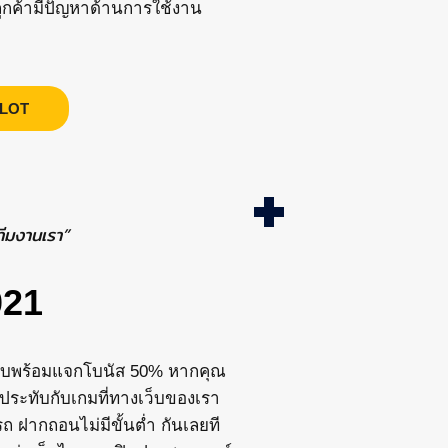
ลูกค้ามีปัญหาด้านการใช้งาน
SLOT
ีมงานเรา”
021
พียบพร้อมแจกโบนัส 50% หากคุณ
ระทับกับเกมที่ทางเว็บของเรา
ถ ฝากถอนไม่มีขั้นต่ำ กันเลยที