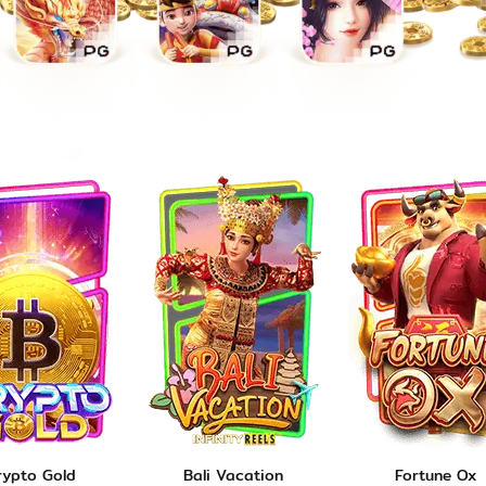
rypto Gold
Bali Vacation
Fortune Ox