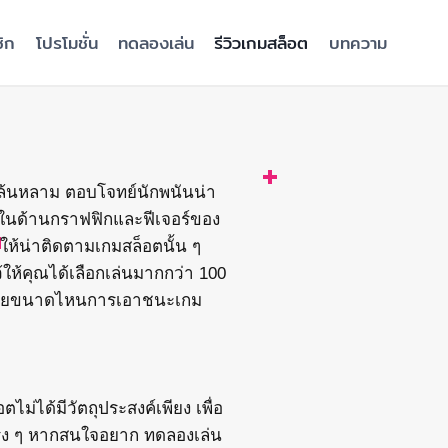
ิก
โปรโมชั่น
ทดลองเล่น
รีวิวเกมสล็อต
บทความ
างล้นหลาม ตอบโจทย์นักพนันน่า
้งในด้านกราฟฟิกและฟีเจอร์ของ
ำให้น่าติดตามเกมสล็อตนั้น ๆ
้ให้คุณได้เลือกเล่นมากกว่า 100
กง่ายขนาดไหนการเอาชนะเกม
ม่ได้มีวัตถุประสงค์เพียง เพื่อ
จริง ๆ หากสนใจอยาก ทดลองเล่น