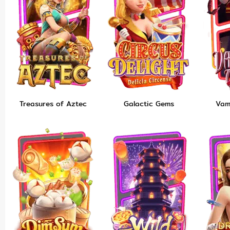
Treasures of Aztec
Galactic Gems
Vam