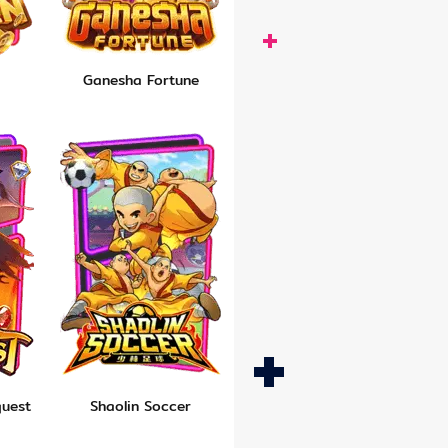
Ganesha Fortune
quest
Shaolin Soccer